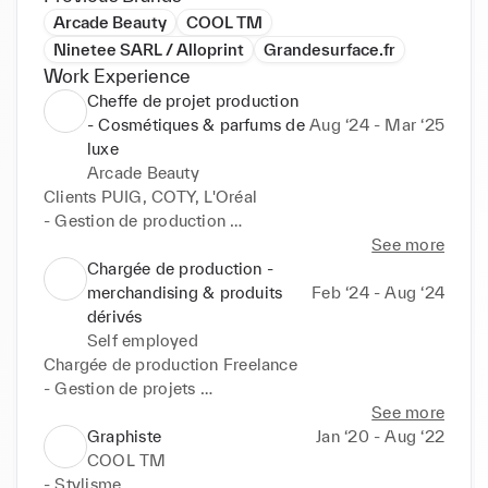
Arcade Beauty
COOL TM
Ninetee SARL / Alloprint
Grandesurface.fr
Work Experience
Cheffe de projet production
- Cosmétiques & parfums de
Aug ‘24 - Mar ‘25
luxe
Arcade Beauty
Clients PUIG, COTY, L'Oréal 

- Gestion de production 

- Lancements de nouvelles fragrances 

See more
- Développement de nouveaux produits 

Chargée de production -
- Gestion des campagnes 

merchandising & produits
Feb ‘24 - Aug ‘24
- Elaboration de rétro plannings 

dérivés
- Elaboration de devis / facturation 

Self employed
- Gestion des plans médias 

Chargée de production Freelance 

- Relations commerciales 

- Gestion de projets 

- Gestion / sourcing nouveaux fournisseurs 

- Conseil en stratégie de communication 

See more
- Suivi logistique
- Production de merchandising / produits dérivés 

Graphiste
Jan ‘20 - Aug ‘22
- Impression textile 

COOL TM
- Stylisme 

- Stylisme
