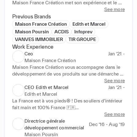
Maison France Création met son expérience et le 
savoir-faire de ses artisans au service des 
See more
entreprises qui ont à cœur de promouvoir le Made in 
Previous Brands
France au travers des produits qu'elles proposent à 
Maison France Création
Edith et Marcel
leurs clients.

Maison Poursin
ACDIS
Infoprev
VANVES IMMOBILIER
TIR GROUPE
Hôtel de luxe, SPA, yatch, compagnies aériennes 
Work Experience
etc.: 

Ceo
Jan ‘21 -
Vos hôtes vous aiment pour l'excellence de vos 
Maison France Création
prestations, chaussez les comme ils le méritent ! 

Maison France Création vous accompagne dans le 
Le luxe à la française est aussi dans les détails :-)

développement de vos produits sur une démarche 
responsable et Made In France.

See more
La France est à vos pieds®

Offrez le savoir-faire et la qualité du Made in France 
CEO Edith et Marcel
Jan ‘21 -
à vos clients. Parce qu'ils méritent le meilleur !

Edith et Marcel
www.edithetmarcel.fr

La France est à vos pieds® ! Des souliers d’intérieur 
                                                          -------------------
Maison France Création supports you in the 
fait main et 100% France 🇫🇷

----------------------

development of your products using a responsible 
See more
and Made In France approach.

France is at your feet®! Handmade, 100% French 
Directrice générale
After more than 20 years in the commercial field 
Dec ‘16 - Aug ‘19
Offer the know-how and the quality of Made in 
indoor shoes 🇫🇷
développement commercial
and with real experience, I created a company then 
France to your customers. 

Maison Poursin