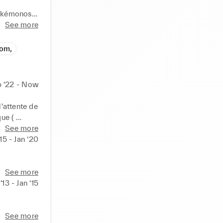
kakémonos

See more
om,
 ‘22 - Now
attente de 
e ( 
conception, 
See more
‘15 - Jan ‘20
See more
‘13 - Jan ‘15
See more