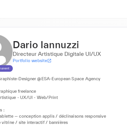
Dario Iannuzzi
Directeur Artistique Digitale UI/UX
Portfolio website
manent
Graphiste-Designer @ESA-European Space Agency

aphique freelance 

rtistique - UX/UI - Web/Print

 :

ablette — conception applis / déclinaisons responsive

vitrine / site interactif / bannières
