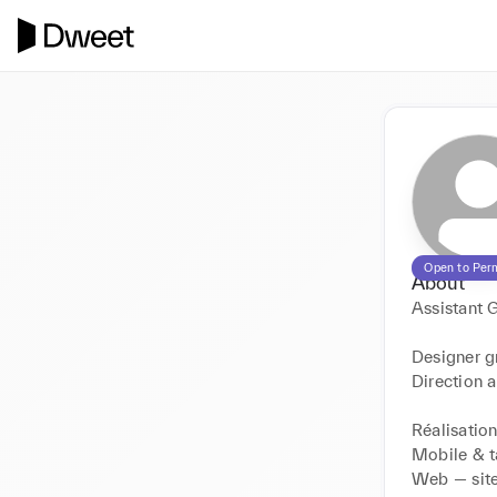
Open to Per
About
Assistant 
Designer gr
Direction a
Réalisations
Mobile & t
Web — site 