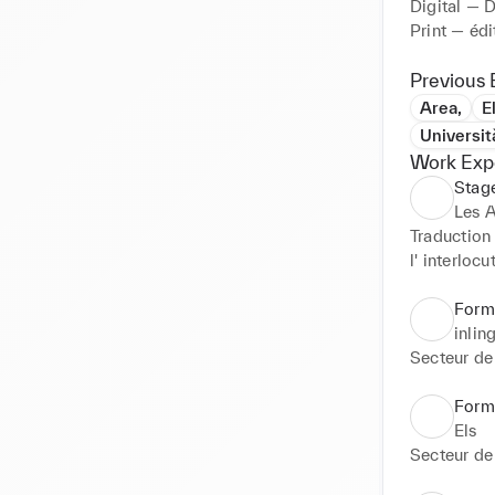
Digital — 
Print — édi
Vidéo — jin
Previous 
Area,
E
Compétence
Universit
Direction a
Work Exp
UX/UI

Stage
Webdesign
Les A
Identité vis
Traduction 
Édition

l' interloc
Typographi
définition 
Infographie
création, e
Forma
Gestion de 
inlin
Formation

Secteur de
Clients :

Forma
Starts-up

Els
Musées

Secteur de 
Universités
Maisons d'é