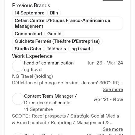
Previous Brands
14 Septembre
Biin
Cefam Centre D'Études Franco-Américain de
Management
Comoncloud
Geolid
Guichets Fermés (Théâtre D'Entreprise)
Studio Cobo
Téléparis
ng travel
Work Experience
head of communication
Jun ‘23 - Mar ‘24
ng travel
NG Travel (holding)

Définition et pilotage de la strat. de com’ 360°: RP, 
Social Media, Influence, Pubtv, com’ corpo, marque 
See more
employeur / Management / (re)Branding de marques 
Content Team Manager /
Apr ‘21 - Now
/ Strat’éditoriale & copywritting

Directrice de clientèle
450 M€ de C.A (+30 % 2023) - 7 marques B2C + 2 
14 Septembre
B2B Jettours-Directours-KappaClub-
SCOPE : Reco' prospects / Stratégie Social Media 
BoomerangVoyages etc.
& Brand content / Reporting / Management & 
amélioration des process de production / 
See more