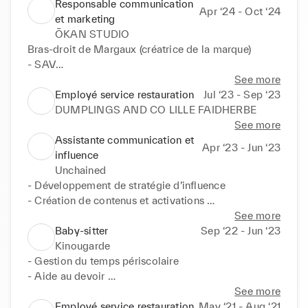
- Développement de stratégies de marque sur média 
Responsable communication
Apr ‘24 - Oct ‘24
(digital, presse et KOL) 

et marketing
- Prospection clients

ŌKAN STUDIO
- Coordination des équipes digitale et RP
Bras-droit de Margaux (créatrice de la marque)

- SAV

- relation presse & VIP (gestion des prêts et 
See more
démarchages auprès des stylistes & VIP) 

Employé service restauration
Jul ‘23 - Sep ‘23
- gestion de l'influence (recherche de nouveaux 
DUMPLINGS AND CO LILLE FAIDHERBE
profils & invitations)  & réseaux sociaux (Instagram) 

See more
- suivi des stocks et commandes clients (Shopify) 

Assistante communication et
Apr ‘23 - Jun ‘23
- évènements (podcast live) 

influence
- création de matériel pour le podcast (montage 
Unchained
audio, rédaction d’articles, montage photo)
- Développement de stratégie d’influence 

- Création de contenus et activations 

- Suivi des ventes
See more
Baby-sitter
Sep ‘22 - Jun ‘23
Kinougarde
- Gestion du temps périscolaire

- Aide au devoir 

- Cours particuliers d'anglais
See more
Employé service restauration
May ‘21 - Aug ‘21