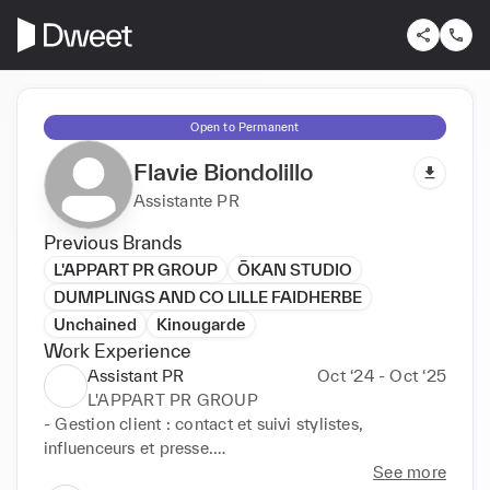
Open to Permanent
Flavie Biondolillo
Assistante PR
Previous Brands
L'APPART PR GROUP
ŌKAN STUDIO
DUMPLINGS AND CO LILLE FAIDHERBE
Unchained
Kinougarde
Work Experience
Assistant PR
Oct ‘24 - Oct ‘25
L'APPART PR GROUP
- Gestion client : contact et suivi stylistes, 
influenceurs et presse.

- Conception, suivi et reporting d’évènements

See more