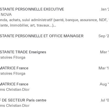
ISTANTE PERSONNELLE EXECUTIVE
Jan ‘
 NOVA
nda, achats, suivi administratif (santé, banque, assurance, NDF, f
ante, immobilier, art, travaux...)

ion séminaires et événements internes des sociétés

des démarches pour la famille et déplacements

ISTANTE PERSONNELLE ET OFFICE MANAGER
Sep ‘2
la flotte de véhicules personnels

nements des enfants aux RDV et activités
STANTE TRADE Enseignes
Mar ‘
atoires Filorga
ATRICE France
Mar ‘1
atoires Filorga
ATRICE France
Aug ‘
ms Christian Dior
 DE SECTEUR Paris centre
Jul ‘
ms Christian Dior