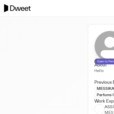
Open to Per
About
Hello
Previous 
MESSIKA
Parfums C
Work Exp
ASS
MESS