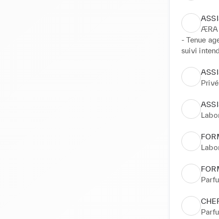
ASS
ÆRA
- Tenue age
suivi intend
- Organisat
- Gestion 
ASS
- Suivi de 
Privé
- Accompag
ASSI
Labor
FORM
Labor
FORM
Parfu
CHEF
Parfu