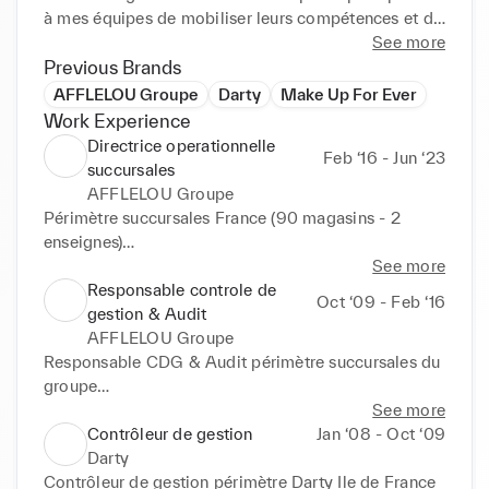
à mes équipes de mobiliser leurs compétences et de 
développer leur plein potentiel.

See more
Je recherche aujourd’hui un nouveau challenge dans 
Previous Brands
un environnement dynamique et entrepreneurial.

AFFLELOU Groupe
Darty
Make Up For Ever
Mes priorités : L’Excellence opérationnelle et 
Work Experience
l’optimisation de la performance.

Directrice operationnelle
Feb ‘16 - Jun ‘23
succursales
Vision Stratégique# Management# P&L# Membre 
AFFLELOU Groupe
du COMEX# Gestion de projets# Pilotage de la 
Périmètre succursales France (90 magasins - 2 
performance# Excellence Opérationnelle.
enseignes)

See more
Membre COMEX & CODEV

Responsable controle de
Oct ‘09 - Feb ‘16
Gestion opérationnelle & Financière du réseau 
gestion & Audit
succursales (Entité indépendante). (CA: 69 M€ )

AFFLELOU Groupe
Management d'équipe, Pilotage de la performance 
Responsable CDG & Audit périmètre succursales du 
et Optimisation de l'EBITDA

groupe

Excellence opérationnelle, Process interne,

Membre COMEX

See more
Budget et plan à 5 ans

Contrôleur de gestion
Jan ‘08 - Oct ‘09
Pilotage du Cash et de l'ensemble des postes 
Business Partner, Pilotage de la performance

Darty
financiers, Gestion de Projets transverses,

Business Analyse

Contrôleur de gestion périmètre Darty Ile de France 