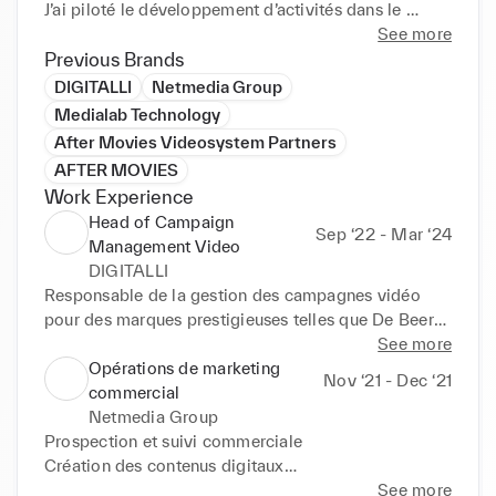
J’ai piloté le développement d’activités dans le 
secteur publicitaire en mettant en place des 
See more
processus d’optimisation techniques et financiers 
Previous Brands
pour la production de contenus visuels destinés aux 
DIGITALLI
Netmedia Group
grands comptes en trot pour L’Oréal, Coty, Parfums 
Medialab Technology
Christian Dior, Guerlain, Mondelez, Henkel. J’ai 
After Movies Videosystem Partners
également constitué des réseaux de compétences, 
AFTER MOVIES
dirigé des équipes et assuré la gestion des relations 
Work Experience
clients, tout en veillant à la qualité et l'efficacité de 
Head of Campaign
chaque projet.
Sep ‘22 - Mar ‘24
Management Video
DIGITALLI
Responsable de la gestion des campagnes vidéo 
pour des marques prestigieuses telles que De Beers, 
Coty, Parfums Christian Dior et Guerlain, j'ai 
See more
supervisé des équipes créatives et techniques, géré 
Opérations de marketing
Nov ‘21 - Dec ‘21
des budgets et assuré la livraison de campagnes 
commercial
réussies dans le respect des délais. Mon travail a 
Netmedia Group
également contribué à la fidélisation des grands 
Prospection et suivi commerciale

comptes, notamment L'Oréal Luxe. Pour Patyka, j'ai 
Création des contenus digitaux

mis en place un processus complet de production de 
Gestion des argumentaires commerciaux

See more