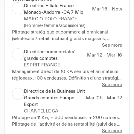
Directrice Filiale France-
Mar ‘16 - Now
Monaco-Andorre -CA 7 Mio
MARC O POLO FRANCE
(Homme/femme/accessoires)
Pilotage stratégique et commercial omnicanal 
(wholesale / retail, incluant grands magasins, 
franchises, ML concessions, online) Mise en place 
See more
des différents outils contractuels (franchises), 
Directrice commerciale/
Mar ‘12 - Mar ‘16
partenariats grands comptes (online/offline), 
grands comptes
ouverture de 3 boutiques et 2 outlets. Management 
ESPRIT FRANCE
direct de 50 collaborateurs (agents, commerciaux, 
Management direct de 10 KA séniors et animateurs 
vendeurs) Pilotage du P§L avec rentabilité des 
régionaux, 100 vendeuses. Définition d'une stratégie 
différentes business units, suivi mensuel des KPI, 
sell in/ sell out : suivi des KPi en période de vente, 
See more
gestion du budget annuel avec la stategie groupe) 
et mise en place d'un plan d'animation marketing 
Directrice de la Business Unit
Résultats : Mise sur Orbite de la Filiale France 
visant à animer la revente de la marque /saison. 
Grands comptes Europe –
Mar ‘05 - Mar ‘12
(lancement en 2012) Membre de la taskforce 
Résultats : activité en croissance sur 3 ans +5%, 
Export
internationale « sustainability >>>
développement online +20%. Membre du comité de 
CHANTELLE SA
direction
Pilotage de 11 KA, + 300 vendeuses, + 200 corners. 
Pilotage de l'activité et de sa rentabilité (suivi des 
P§L GM, budget, reporting de la BU). Résultats : 
See more