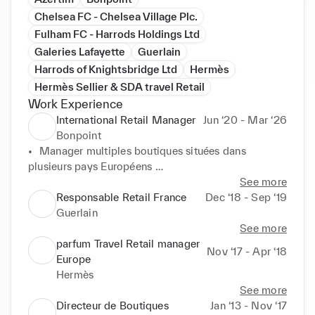
Chelsea FC - Chelsea Village Plc.
Fulham FC - Harrods Holdings Ltd
Galeries Lafayette
Guerlain
Harrods of Knightsbridge Ltd
Hermès
Hermès Sellier & SDA travel Retail
Work Experience
International Retail Manager
Jun ‘20 - Mar ‘26
Bonpoint
•	Manager multiples boutiques situées dans 
plusieurs pays Européens 

•	Établir les objectifs & garantir les résultats

See more
•	Accompagner les Directrices de boutique dans 
Responsable Retail France
Dec ‘18 - Sep ‘19
gestion de leurs équipes & le développement de leur 
Guerlain
KPI’s.

See more
•	Conduire et gérer les contrôles du stock avec les 
parfum Travel Retail manager
Nov ‘17 - Apr ‘18
business Partner internes et externes 

Europe
•	Assister au développement des outils 
Hermès
transversaux (CRM, marketing opérationnelle), afin 
See more
de mesurer la performance des équipes.

Directeur de Boutiques
Jan ‘13 - Nov ‘17