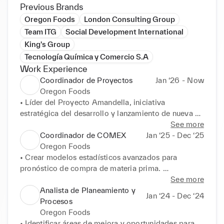
Previous Brands
Oregon Foods
London Consulting Group
Team ITG
Social Development International
King's Group
Tecnología Química y Comercio S.A
Work Experience
Coordinador de Proyectos
Jan ‘26 - Now
Oregon Foods
• Líder del Proyecto Amandella, iniciativa 
estratégica del desarrollo y lanzamiento de nueva 
línea 

See more
de productos. 

Coordinador de COMEX
Jan ‘25 - Dec ‘25
• Coordinar con stakeholders internos para asegurar 
Oregon Foods
el correcto flujo y ejecución del proyecto. 

• Crear modelos estadísticos avanzados para 
• Desarrollar la planificación operativa y comercial 
pronóstico de compra de materia prima. 

del proyecto. 

• Formular, implementar y dar seguimiento a KPIs 
See more
• Prospectar y desarrollar nuevos clientes dentro del 
del equipo y de proveedores. 

Analista de Planeamiento y
Jan ‘24 - Dec ‘24
canal tradicional. 

• Capacitar y potenciar las habilidades blandas y 
Procesos
• Diseñar la identidad de marca, incluyendo la 
duras de los compañeros del área. 

Oregon Foods
conceptualización y creación del logo. 

• Reportería de tendencias del mercado y análisis 
• Identificar áreas de mejora y oportunidades para 