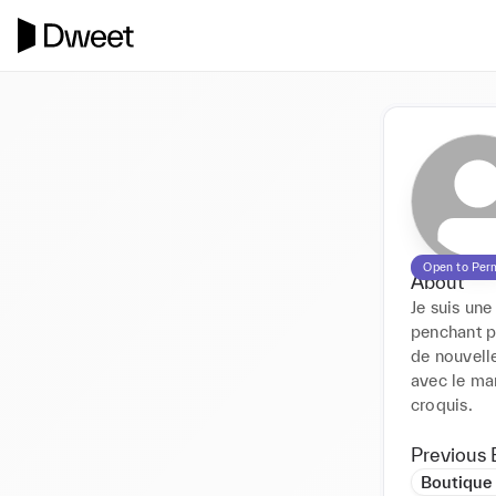
Open to Per
About
Je suis une
penchant po
de nouvelle
avec le ma
croquis.
Previous 
Boutique