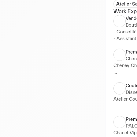
Atelier S
Work Exp
Vende
Bout
- Conseillè
- Assistan
- Création 
- Vente de 
Prem
Chen
Cheney Ch
- hand sew
- hand stit
Cout
- hand stit
Disne
Atelier Cou
- Couture 
- Réparati
Prem
- Modifica
PAL
Chanel Vip