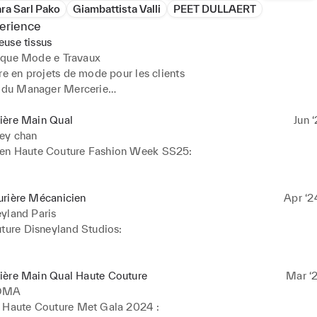
ara Sarl Pako
Giambattista Valli
PEET DULLAERT
erience
use tissus
ique Mode e Travaux
re en projets de mode pour les clients

t du Manager Mercerie

de vêtements pour les vitrines 

tissus
ière Main Qual
Jun ‘
ey chan
en Haute Couture Fashion Week SS25:

ing plumage

ching buttons 

urière Mécanicien
Apr ‘2
ching with hidden stitches for finishing
yland Paris
ture Disneyland Studios:

main/machine

ons de costumes Disney

ière Main Qual Haute Couture
Mar ‘2
tion vestimentaire pour les spectacles
OMA
 Haute Couture Met Gala 2024 :
