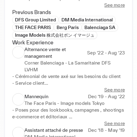
initiatives.
See more
Previous Brands
DFS Group Limited
DM Media International
THE FACE PARIS
Berg Paris
Balenciaga SA
Image Models 株式会社ボン イマージュ
Work Experience
Alternance vente et
Sep ‘22 - Aug ‘23
management
Corner Balenciaga - La Samaritaine DFS
LVHM
- Cérémonial de vente axé sur les besoins du client

- Service client

- Réalisation de formations produits

See more
- Création de fichier client/prospect et de rapports 
Mannequin
Dec ‘19 - Aug ‘22
sur les demandes des clients

The Face Paris - Image models Tokyo
- Maintien du visual mershandising et création 
- Poses pour des lookbooks, campagnes , shootings 
d'agencements pour les opérations commerciales

e-commerce et éditoriaux 

- Pratique de clienteling

- Clients : Needles, Spur Magazine, Cinoh, Bed j.w 
See more
- Création d'un "lookbook" interne au grand magasin

Ford, Scair, Strasburgo, Dust Magazine,Them 
Assistant attaché de presse
Dec ‘18 - May ‘19
- Organisation de challenges des ventes 

Magazine, Alphonse Maitre Pierre, Bed j.w Ford, 
DM Media International