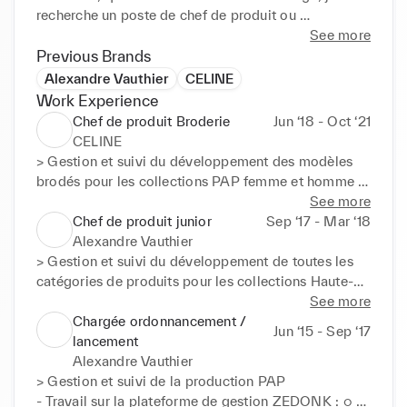
recherche un poste de chef de produit ou 
coordinatrice développement dans le secteur de la 
See more
mode ou bien dans l'univers maison / décoration.
Previous Brands
Alexandre Vauthier
CELINE
Work Experience
Chef de produit Broderie
Jun ‘18 - Oct ‘21
CELINE
> Gestion et suivi du développement des modèles 
brodés pour les collections PAP femme et homme 
ainsi que des composants brodés ○ Mise en place et 
See more
suivi du plan de collection ○ Lancement des 
Chef de produit junior
Sep ‘17 - Mar ‘18
prototypes et tests ○ Coordination stylistes / CDP / 
Alexandre Vauthier
atelier / brodeurs ○ Supervision des livraisons 
> Gestion et suivi du développement de toutes les 
prototypes ○ Contrôle qualité avec les designers de 
catégories de produits pour les collections Haute-
l'équipe ○ Sourcing et achat composants broderies 
Couture et PAP ○ Coordination entre l'atelier et le 
See more
○ Codification CLIP des composants brodés ○ 
studio ○ Mise au point des fiches nomenclatures ○ 
Chargée ordonnancement /
Jun ‘15 - Sep ‘17
Pricing en fonction des targets ○ Développements 
Suivi et mis à jour du plan de collection ○ 
lancement
d'options pour la production ○ Passation production 
Recherches et développement matières premières / 
Alexandre Vauthier
et qualité ○ Aide au storytelling des supports de 
coloris ○ Lancement de prototypage en usine ○ 
> Gestion et suivi de la production PAP 

vente et presse ○ Mise en place de l'archivage 
Saisi et contrôle des fiches techniques pour les 
- Travail sur la plateforme de gestion ZEDONK : ○ 