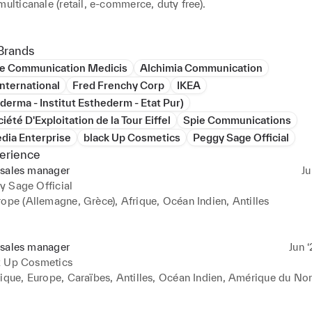
multicanale (retail, e-commerce, duty free).

travailler dans des environnements internationaux exigeants, ave
on et management d’équipes terrain multiculturelles.
Brands
e Communication Medicis
Alchimia Communication
nternational
Fred Frenchy Corp
IKEA
derma - Institut Esthederm - Etat Pur)
iété D'Exploitation de la Tour Eiffel
Spie Communications
dia Enterprise
black Up Cosmetics
Peggy Sage Official
erience
 sales manager
Ju
y Sage Official
ope (Allemagne, Grèce), Afrique, Océan Indien, Antilles

 et développement stratégique d’une zone export multirégions ave
euille de distributeurs internationaux B2B

 sales manager
Jun ‘
k Up Cosmetics
on et déploiement de plans d’action commerciaux par marché, ada
rique, Europe, Caraïbes, Antilles, Océan Indien, Amérique du Nor
 locales

ment du Chiffre d'Affaires :
