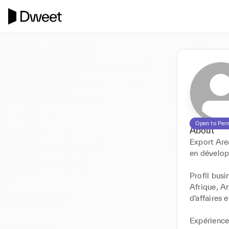
Open to Per
About
Export Are
en développ
Profil busi
Afrique, An
d’affaires 
Expérience