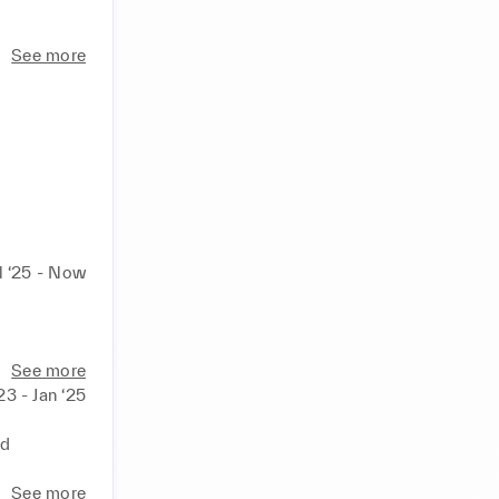
c 
See more
l ‘25 - Now
c gestion 
See more
23 - Jan ‘25
ptés aux 
d

See more