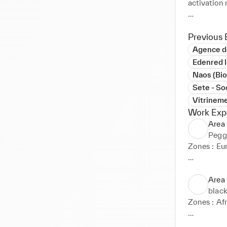
activation 
Habituée à 
coordinati
Previous 
Agence d
Edenred I
Naos (Bio
Sete - Soc
Vitrineme
Work Exp
Area
Pegg
Zones : Eur
• Pilotage
d’un portef
Area
blac
- Définiti
Zones : Af
spécificités
• Développe