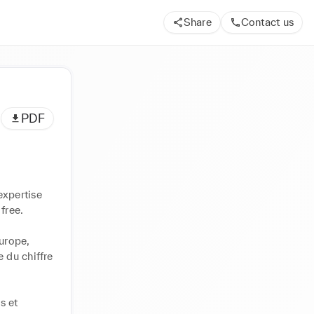
Share
Contact us
PDF
xpertise 
ree.

urope, 
du chiffre 
 et 