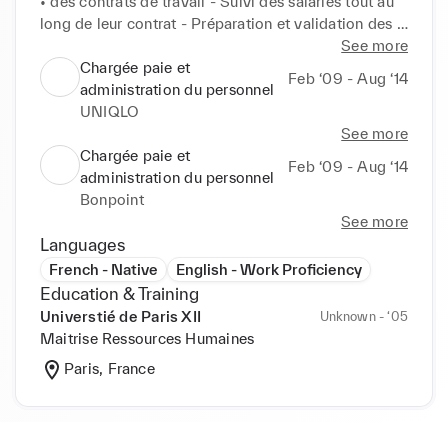
• des contrats de travail - Suivi des salariés tout au 
long de leur contrat - Préparation et validation des 
bulletins de paie - Établissement des charges 
See more
sociales mensuelles ,trimestrielles et annuelles - 
Chargée paie et
Feb ‘09 - Aug ‘14
Recrutement - Gestion du plan de formation
administration du personnel
UNIQLO
See more
Chargée paie et
Feb ‘09 - Aug ‘14
administration du personnel
Bonpoint
See more
Languages
French - Native
English - Work Proficiency
Education & Training
Universtié de Paris XII
Unknown - ‘05
Maitrise Ressources Humaines
Paris, France