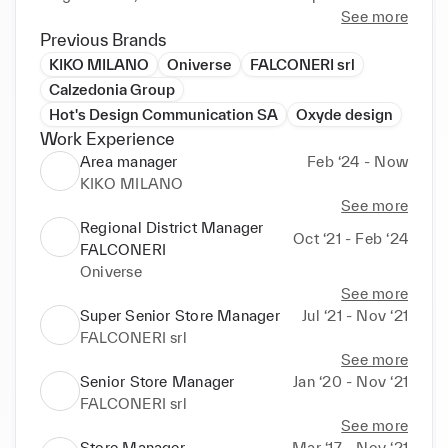
client mémorables et à renforcer l'identité de la 
See more
marque. Je collabore étroitement avec mes équipes 
Previous Brands
pour atteindre nos objectifs communs, grâce à mon 
KIKO MILANO
Oniverse
FALCONERI srl
expérience en management et en communication.
Calzedonia Group
Hot's Design Communication SA
Oxyde design
Work Experience
Area manager
Feb ‘24 - Now
KIKO MILANO
See more
Regional District Manager
Oct ‘21 - Feb ‘24
FALCONERI
Oniverse
See more
Super Senior Store Manager
Jul ‘21 - Nov ‘21
FALCONERI srl
See more
Senior Store Manager
Jan ‘20 - Nov ‘21
FALCONERI srl
See more
Store Manager
Mar ‘17 - Nov ‘21