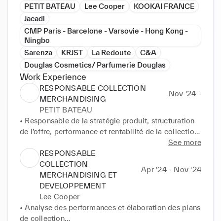
PETIT BATEAU
Lee Cooper
KOOKAI FRANCE
Jacadi
CMP Paris - Barcelone - Varsovie - Hong Kong -
Ningbo
Sarenza
KRJST
La Redoute
C&A
Douglas Cosmetics/ Parfumerie Douglas
Work Experience
RESPONSABLE COLLECTION
Nov ‘24 -
MERCHANDISING
PETIT BATEAU
• Responsable de la stratégie produit, structuration 
de l’offre, performance et rentabilité de la collection 

• Budget CA : 35 millions € / saison

See more
• Management du pôle Nuit-Sous vêtements & 
RESPONSABLE
Accessoires - 4 personnes

COLLECTION
Apr ‘24 - Nov ‘24
• Coordination des budgets de collection avec le 
MERCHANDISING ET
service Finance

DEVELOPPEMENT
• Garant de la stratégie & positionnement prix - 
Lee Cooper
Responsable de l’atteinte de l’objectif de marge

• Analyse des performances et élaboration des plans 
• Garant des Plans de collection - Brief de Style - 
de collection
