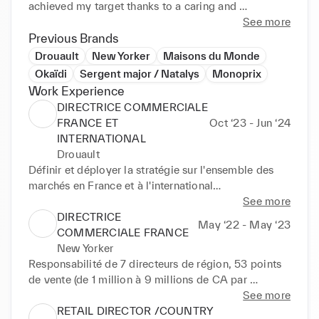
achieved my target thanks to a caring and 
demanding management.

See more
Previous Brands
Drouault
New Yorker
Maisons du Monde
Okaïdi
Sergent major / Natalys
Monoprix
Je dispose d’une double expertise en tant que 
Work Experience
directrice retail et directrice commerciale en France 
DIRECTRICE COMMERCIALE
et à l’international. Mon expérience se situe sur des 
FRANCE ET
Oct ‘23 - Jun ‘24
marchés très larges : Luxe wholesale, grande 
INTERNATIONAL
distribution, détaillants et hôtellerie. Accroitre le 
Drouault
chiffre d’affaires et la rentabilité tout en associant 
Définir et déployer la stratégie sur l'ensemble des 
une politique forte de satisfaction client (BtB et BtC) 
marchés en France et à l'international

sont mes priorités.

Manager et accompagner 3 directeurs de marché 

See more
Passionnée, optimiste et visionnaire, j'atteins mes 
Développer la notoriété du savoir faire de la marque 
DIRECTRICE
May ‘22 - May ‘23
objectifs grâce à un management bienveillant et 
en tant qu'entreprise du patrimoine vivant

COMMERCIALE FRANCE
exigeant au plus proche des équipes.
Pérenniser et développer la relation client ( BtoB, 
New Yorker
BtoC )

Responsabilité de 7 directeurs de région, 53 points 
Structurer la présence en hôtellerie, chambre d'hôtes 
de vente (de 1 million à 9 millions de CA par 
et CHR

magasin), 800 collaborateurs.

See more
Gérer en direct des grands comptes clients (Bon 
Animation d'une forte expansion en lieu étroit avec 
RETAIL DIRECTOR /COUNTRY