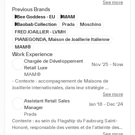
A l'aise avec la clientèle, je crée des liens de 
See more
proximité afin de satisfaire au mieux mes clientes, 
Previous Brands
de leur offrir un service personnalisé, et leur 
Bee Goddess - EU
MAM
transmettre ma passion pour les nouvelles créations.
Baobab Collection
Prada
Moschino
FRED JOAILLIER - LVMH
PIANEGONDA, Maison de Joaillerie Italienne
MAM®
Work Experience
Chargée de Développement
Nov ‘25 - Now
Retail Luxe
MAM®
- Contexte : accompagnement de Maisons de 
Joaillerie internationales, dans leur stratégie 
commerciale retail/ wholesale

See more
Assistant Retail Sales
Jan ‘18 - Dec ‘24
- Mission : gérer de A à Z tout le process 
Manager
d’implantation de nouvelles boutiques/corners et 
Prada
pop up, au sein du Printemps Hausmmann

Contexte : au sein du Flagship du Faubourg Saint-
Honoré, responsable des ventes et de l'atteinte des 
- Responsabilités:

résultats 

See more