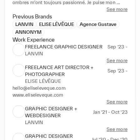
ombres m'ont toujours passionné. Je puise mon 
inspiration dans les photographies d'Harry Gruyaert, 
See more
la musique de Mereba et l'architecture d'intérieur. 
Previous Brands
Enfant du numérique, je suis toujours à la recherche 
LANVIN
ELISE LÉVÊQUE
Agence Gustave
de nouvelles tendances et influences qui pourraient 
ANNONYM
enrichir mon travail. Je surveille constamment les 
Work Experience
réseaux sociaux et m'inspire des magazines créatifs. 
FREELANCE GRAPHIC DESIGNER
Sep ‘23 -
Je me nourris de tout : cinéma, musique, 
LANVIN
architecture, design, objets, opéra, théâtre, odeurs, 
See more
couleurs.

FREELANCE ART DIRECTOR +
Sep ‘23 -
PHOTOGRAPHER
Après une première expérience marquante de 3 ans 
ELISE LÉVÊQUE
dans le domaine de la mode chez LANVIN, je décide 
hello@eliseleveque.com

de me lancer en freelance pour une nouvelle 
www.eliseleveque.com
aventure professionnelle. 

See more
J'ai travaillé essentiellement pour la partie digitale et 
GRAPHIC DESIGNER +
Jan ‘21 - Oct ‘23
la direction artistique des shootings e-commerce. 

WEBDESIGNER
LANVIN
Compétences : 📸

See more
- Direction Artistique 

GRAPHIC DESIGNER
Jul ‘20 - Dec ‘20
- Branding (Logo, Identité visuelle, Charte 