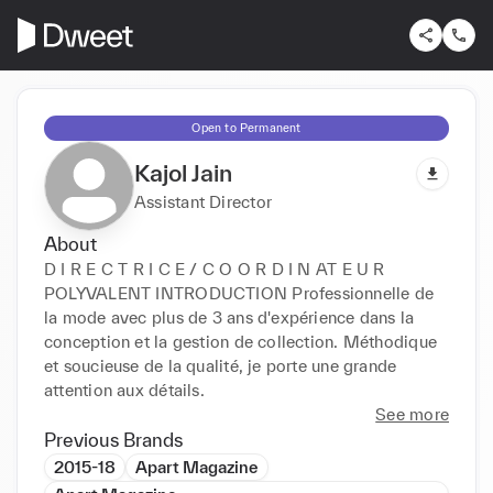
Open to Permanent
Kajol Jain
Assistant Director
About
D I R E C T R I C E / C O O R D I N AT E U R 
POLYVALENT INTRODUCTION Professionnelle de 
la mode avec plus de 3 ans d'expérience dans la 
conception et la gestion de collection. Méthodique 
et soucieuse de la qualité, je porte une grande 
attention aux détails.
See more
Previous Brands
2015-18
Apart Magazine