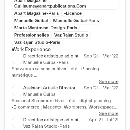
Apart Magazine
Guillaume@apartpublications.Com
Apart Magazine-Paris
-Licence
Manuelle Guibal
Manuelle Guibal-Paris
Marta Mantovani Design-Paris
Professionnelles
Vaz Rajan Studio
Vaz Rajan Studio-Paris
Work Experience
Directrice artistique adjoint
Sep ‘21 - Mar ‘22
Manuelle Guibal-Paris
Showroom saisonnier hiver - été - Planning 
numérique 

•E-commerce : Magento, Wordpress, Worskspace 

See more
•Conception et stylisation de la ligne de collection 
Assistant Artistic Director
Sep ‘21 - Mar ‘22
(R&D) 

Manuelle Guibal
•Gestion de la production (fabricant et teinturier) 

Seasonal Showroom hiver - été - digital planning 

•Gestion des médias sociaux (avec e-shop)
•E-commerce : Magento, Wordpress, Worskspace 

•Designing & Styling Collection Line (R&D) 

See more
•Production Management (Manufacturer & Fabric 
Directrice artistique adjoint
Apr ‘21 - Jul ‘21
dyer) 

Vaz Rajan Studio-Paris