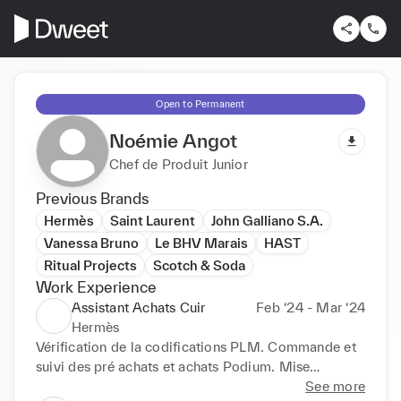
Open to Permanent
Noémie Angot
Chef de Produit Junior
Previous Brands
Hermès
Saint Laurent
John Galliano S.A.
Vanessa Bruno
Le BHV Marais
HAST
Ritual Projects
Scotch & Soda
Work Experience
Assistant Achats Cuir
Feb ‘24 - Mar ‘24
Hermès
Vérification de la codifications PLM. Commande et 
suivi des pré achats et achats Podium. Mise

à jour dans le système RP des délais de livraisons et 
See more