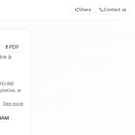
Share
Contact us
PDF
ire à
UELINE 
tative, je 
See more
GHAM