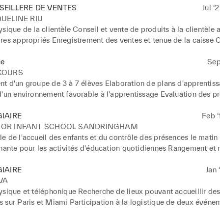
EILLERE DE VENTES
Jul ‘
UELINE RIU
sique de la clientèle Conseil et vente de produits à la clientèle a
res appropriés Enregistrement des ventes et tenue de la caisse O
e de la boutique Vérification de la bonne tenue la boutique et ent
nte Présentation des produits de la boutique selon les principes 
ce
Sep
ing mis en place par l'entreprise
KOURS
t d'un groupe de 3 à 7 élèves Elaboration de plans d'apprentiss
d'un environnement favorable à l'apprentissage Evaluation des pr
munication quotidienne avec les parents Rédaction de comptes
IAIRE
Feb ‘
OR INFANT SCHOOL SANDRINGHAM
 de l'accueil des enfants et du contrôle des présences le matin 
gnante pour les activités d'éducation quotidiennes Rangement et 
e jeux à la fin de la journée et préparation de la journée du lende
équipe avec les enseignants pour développer des activités éducat
IAIRE
Jan 
aboration d'un atelier d'introduction à la culture française Assist
VA
s de tâches de la vie quotidienne : hygiène, tenues vestimentaires
ysique et téléphonique Recherche de lieux pouvant accueillir des
sur Paris et Miami Participation à la logistique de deux événeme
 pli 2.Mise en page de menus 3.Location de bornes d'information