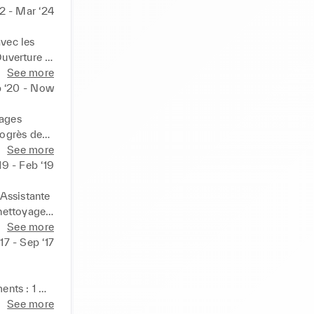
22 - Mar ‘24
vec les 
uverture 
retien du 
See more
 ‘20 - Now
ages 
ogrès des 
 rendus
See more
19 - Feb ‘19
Assistante 
nettoyage 
main 
See more
ives et 
‘17 - Sep ‘17
ance aux 
...
 
nts : 1 
s 
See more