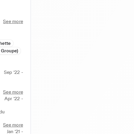
See more
nde qui 
hette
s Groupe)
Sep ‘22 -
 Lyon, 
Foolish 
r le 
See more
Apr ‘22 -
• Ovo 
du 
Fine Foods 
 • Peas & 
See more
creator, 
Jan ‘21 -