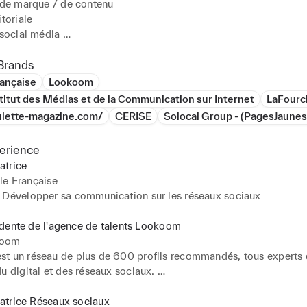
 de marque / de contenu

toriale 

 social média 

de projet Brand Content / SoMe 

Brands
se et observatrice, j'aime suivre les tendances et décrypter le mo
rançaise
Lookoom
e pour aider des marques à faire parler d’elles, raconter leur 
stitut des Médias et de la Communication sur Internet
LaFourc
ngager leurs communautés et recruter de nouveaux clients. 

ulette-magazine.com/
CERISE
Solocal Group - (PagesJaune
ES RÉFÉRENCES : 

erience
atrice
Agence 14 Septembre (pour les comptes de Gault et Millau, Only
le Française
Tourisme Parisien, K3, CFOC, The Balvenie...) • Agence Hungry & 
 Développer sa communication sur les réseaux sociaux
comptes de : Oppo, Hendrick's) • Agence LJ Com • Club Néon (pou
Pharmavie)

dente de l'agence de talents Lookoom
koom
 : Kolsquare • PharmaVie • Lov Organic • Champagne De Lozey 
t un réseau de plus de 600 profils recommandés, tous experts 
Chambre Aux Confitures • LaFourchette (TripAdvisor) • Labeyrie 
u digital et des réseaux sociaux. 

Paris • Make Me Healthy • Monin • Tout le monde contre le cancer
las...

ia manager, social ads manager, content manager, social content 
atrice Réseaux sociaux