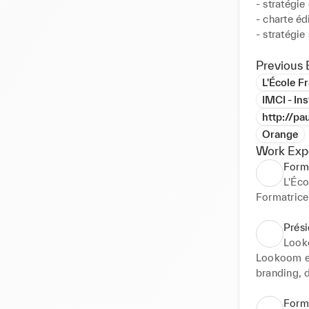
- stratégie
- charte édi
- stratégie
- gestion 
Previous 
Très curieu
L'École F
nous entour
IMCI - In
histoire, e
http://pa
Orange
👀 QUELQU
Work Exp
Form
Agences : 
L'Éco
Office de 
Formatrice
(pour les 
compte de 
Prési
Loo
Annonceurs
Lookoom es
Yoga • La 
branding, d
• L'Hotel 
Love • Cane
Social med
Form