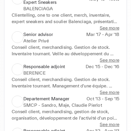
Expert Sneakers
BALENCIAGA
Clientelling, one to one client, merch, inventaire, 
expert sneakers and soulier Balenciaga, présentation 
de collection, travaille avec de nombreux Personnal 
See more
shopper, s’occupe de la clientelles international, et 
Senior advisor
Mar ‘17 - Apr ‘18
genuine local, visuel merch
Atelier Privé
Conseil client, merchandising. Gestion de stock. 
Inventaire tournant. Veille au développement du 
chiffre d'affaire du corner.
See more
Responsable adjoint
Dec ‘15 - Dec ‘16
BERENICE
Conseil client, merchandising. Gestion de stock. 
Inventaire tournant. Management d'une équipe. 
Veille au développement du chiffre d'affaire du 
See more
corner.
Departement Manager
Oct ‘13 - Sep ‘15
SMCP - Sandro, Maje, Claudie Pierlot
Conseil client, merchandising, gestion de stock, 
organisation, développement de l'activité d'un point 
de vente, dans le respect de la politique 
See more
commerciale de l'entreprise. Animation des équipes 
Responsable adjoint
Apr ‘12 - Aug ‘13