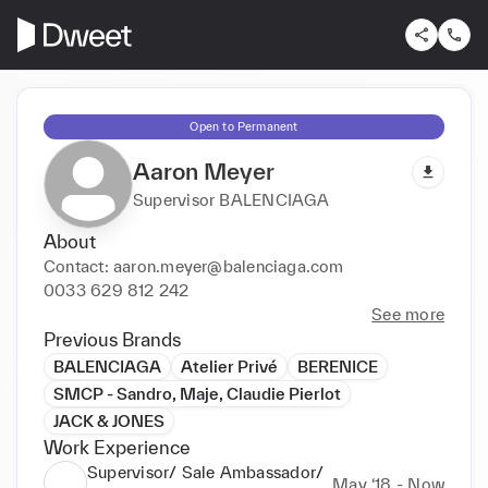
Open to Permanent
Aaron Meyer
Supervisor BALENCIAGA
About
Contact: aaron.meyer@balenciaga.com 

0033 629 812 242
See more
Previous Brands
BALENCIAGA
Atelier Privé
BERENICE
SMCP - Sandro, Maje, Claudie Pierlot
JACK & JONES
Work Experience
Supervisor/ Sale Ambassador/
May ‘18 - Now