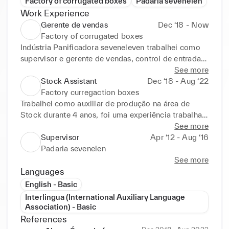
Factory of corrugated boxes
Padaria sevenelen
Work Experience
Gerente de vendas
Dec ‘18 - Now
Factory of corrugated boxes
Indústria Panificadora seveneleven trabalhei como 
supervisor e gerente de vendas, control de entradas 
saídas. factory of corrugated boxes trabalhei como 
See more
supervisor Junior fazia trabalho como control de 
Stock Assistant
Dec ‘18 - Aug ‘22
produção, Control de entradas saídas de cargas 
Factory curregaction boxes
Relatório de produção, e intermediário de 
Trabalhei como auxiliar de produção na área de 
comunicação( Inglish portugues).
Stock durante 4 anos, foi uma experiência trabalhar 
nesta empresa e com colegas experiêntes, vindo de 
See more
outros países
Supervisor
Apr ‘12 - Aug ‘16
Padaria sevenelen
See more
Languages
English - Basic
Interlingua (International Auxiliary Language
Association) - Basic
References