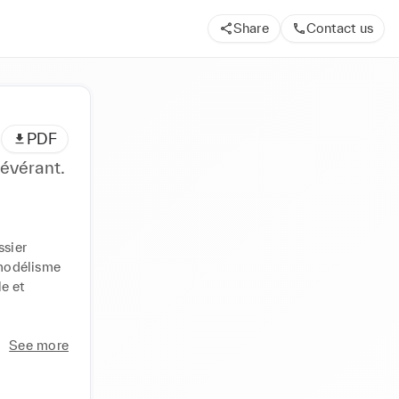
Share
Contact us
PDF
sévérant.
sier 
modélisme 
e et 
See more