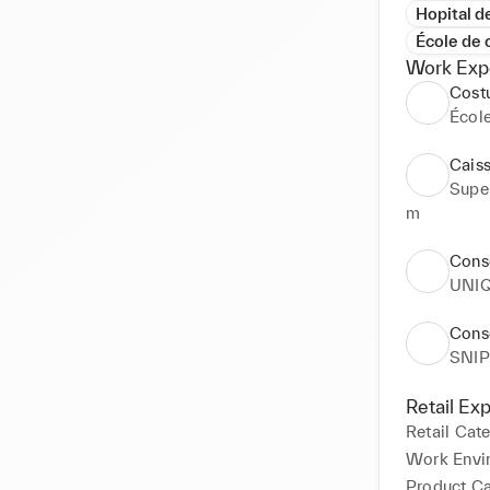
Hopital d
École de
Work Exp
Cost
Écol
Caiss
Supe
m
Conse
UNI
Conse
SNI
Retail Ex
Retail Cat
Work Envi
Product C