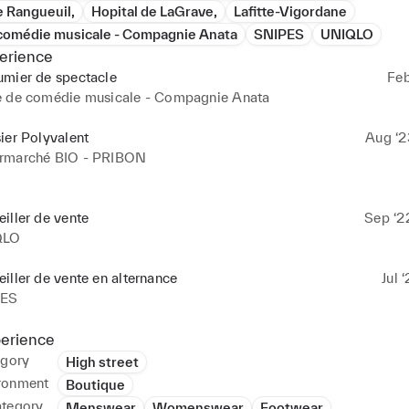
e Rangueuil,
Hopital de LaGrave,
Lafitte-Vigordane
 comédie musicale - Compagnie Anata
SNIPES
UNIQLO
erience
umier de spectacle
Feb
e de comédie musicale - Compagnie Anata
ier Polyvalent
Aug ‘2
rmarché BIO - PRIBON
iller de vente
Sep ‘2
QLO
iller de vente en alternance
Jul 
PES
perience
egory
High street
ronment
Boutique
ategory
Menswear
Womenswear
Footwear