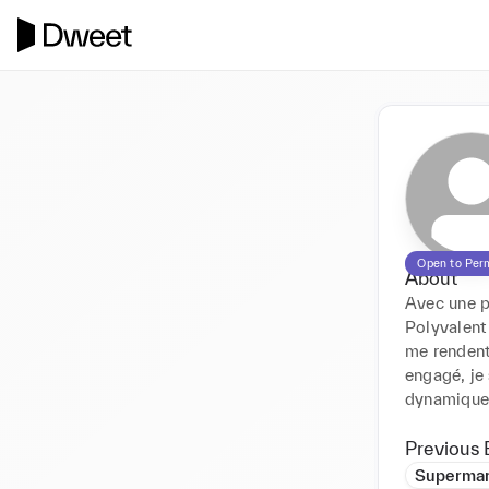
Open to Per
About
Avec une p
Polyvalent
me rendent 
engagé, je 
dynamique
Previous 
Supermar