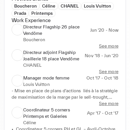
Boucheron
Céline
CHANEL
Louis Vuitton
Prada
Printemps
Work Experience
Directeur Flagship 26 place
Jun ‘20 - Now
Vendôme
Boucheron
See more
Directeur adjoint Flagship
Nov ‘18 - Jun ‘20
Joaillerie 18 place Vendôme
CHANEL
See more
Manager mode femme
Oct ‘17 - Oct ‘18
Louis Vuitton
- Mise en place de plans d'actions  liés à la stratégie 
de maximisation de la marge par le sell-trought,

- Coaching de l'équipe tourné vers un service lié à la 
See more
silhouette et non au produit,

Coordinateur 5 corners
Apr ‘17 - Oct ‘17
- Animation de morning brief et de formations de 
Printemps et Galeries
culture mode.
Céline
•  Coordinateur 5 corners PH et GL – Avril-Octobre 