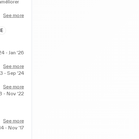
améliorer 
See more
uveaux 
 équipes et 
.E
atteindre 
24 - Jan ‘26
direction 
in de 
See more
23 - Sep ‘24
eadership 
See more
euse.
8 - Nov ‘22
See more
14 - Nov ‘17