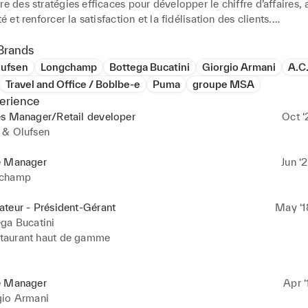
re des stratégies efficaces pour développer le chiffre d’affaires, 
té et renforcer la satisfaction et la fidélisation des clients.

 forte capacité d’adaptation, je prends rapidement en main de no
Brands
nts, outils et organisations. J’identifie les priorités, mobilise les
lufsen
Longchamp
Bottega Bucatini
Giorgio Armani
A.C
 actions concrètes afin d’améliorer les conditions de travail et d’
Travel and Office / Boblbe-e
Puma
groupe MSA
s fixés.

erience
es Manager/Retail developer
Oct ‘
nt sens relationnel facilite la collaboration avec les équipes, la 
 & Olufsen
enaires commerciaux. Je place l’humain au cœur de mes projets af
des environnements de travail stables, exigeants et performants.

e Manager
Jun ‘
champ
ever de nouveaux défis, je souhaite mettre mon expérience, mon l
ure du résultat au service du développement d’une Maison ambiti
teur - Président-Gérant
May ‘1
ga Bucatini
staurant haut de gamme

Président - (5 FTE) 2018 à 2022 – Vaucresson
e Manager
Apr ‘
gio Armani