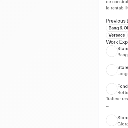
de construi
la rentabili
Doté d’une
Previous 
environneme
Bang & O
déploie des
Versace
les objectif
Work Exp
Stor
Mon excelle
Bang
et les part
construire 
Stor
Long
Prêt à rel
et ma cult
Fonda
Botte
Traiteur re
Fondateur/
Stor
Gior