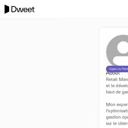
Open to Per
About
Retail Mana
et le dével
haut de ga
Mon expert
l’optimisat
gestion op
sur le cli