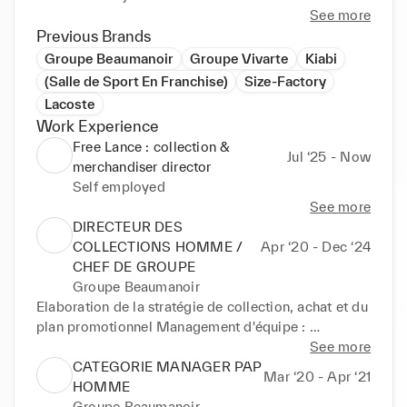
dans le développement des collections Homme.

See more
Previous Brands
Habitué à gérer des équipes, et des projets 
Groupe Beaumanoir
Groupe Vivarte
Kiabi
complexes, j'ai une vision créative et le sens du 
(Salle de Sport En Franchise)
Size-Factory
business, orienté résultat. 

Lacoste
Basé à Paris, je suis disponible pour des missions en 
Work Experience
management de transition, collection strategy, 
Free Lance : collection &
product management, merchandising, et 
Jul ‘25 - Now
merchandiser director
Self employed
See more
DIRECTEUR DES
COLLECTIONS HOMME /
Apr ‘20 - Dec ‘24
CHEF DE GROUPE
Groupe Beaumanoir
Elaboration de la stratégie de collection, achat et du 
plan promotionnel Management d'équipe : 
coordination des équipes offre, style et contrôle de 
See more
gestion achat du pôle (17 personnes) Définition des 
CATEGORIE MANAGER PAP
Mar ‘20 - Apr ‘21
orientations budgétaires, validation des collections 
HOMME
et garant des équilibres de collection Reporting 
Groupe Beaumanoir