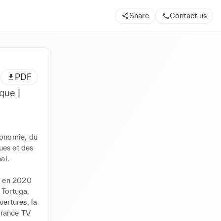
Share
Contact us
PDF
que |
ronomie, du 
es et des 
l.

g en 2020 
Tortuga, 
ertures, la 
rance TV 