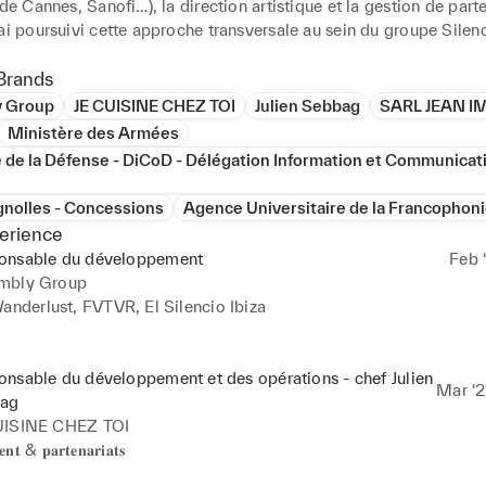
 de Cannes, Sanofi…), la direction artistique et la gestion de parten
ai poursuivi cette approche transversale au sein du groupe Silenc
 où j’ai piloté la rénovation du Silencio à Paris, le rafraichisseme
 la construction d'un food truck sur son parvis et la construction
Brands
à Ibiza — en lien avec les architectes, les équipes opérationnelles 
 Group
JE CUISINE CHEZ TOI
Julien Sebbag
SARL JEAN I


Ministère des Armées
: allier création, précision opérationnelle et sens du détail pour 
 de la Défense - DiCoD - Délégation Information et Communicati
 une idée en expérience concrète.

gnolles - Concessions
Agence Universitaire de la Francophoni
hui, je cherche à rejoindre une maison, un groupe ou une agence 
erience
ai piloter des projets à fort enjeu d’image et d’expérience client, 
onsable du développement
Feb ‘
esthétique et efficacité.
mbly Group
anderlust, FVTVR, El Silencio Ibiza

𝐡𝐚𝐧𝐭𝐢𝐞𝐫 𝐝𝐞 𝐫é𝐧𝐨𝐯𝐚𝐭𝐢𝐨𝐧 𝐝𝐮 𝐒𝐢𝐥𝐞𝐧𝐜𝐢𝐨 𝐏𝐚𝐫𝐢𝐬 en 2 semaines (pré-
n architecte (Raphael Navot), prestataires, livraisons et logistiqu
nsable du développement et des opérations - chef Julien
Mar ‘2
ag
 de la réouverture d'été du 𝐖𝐚𝐧𝐝𝐞𝐫𝐥𝐮𝐬𝐭 𝐏𝐚𝐫𝐢𝐬 : tri, rénovation, r
UISINE CHEZ TOI
réation d’un food container Micho.

𝐧𝐭 & 𝐩𝐚𝐫𝐭𝐞𝐧𝐚𝐫𝐢𝐚𝐭𝐬

e l'ouverture d'un Vinyle Bar à Ibiza : coordination d’un projet int