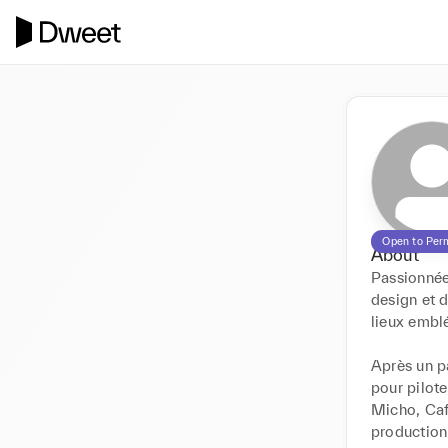
Open to Per
About
Passionnée 
design et d
lieux emblé
Après un pa
pour pilote
Micho, Café
production