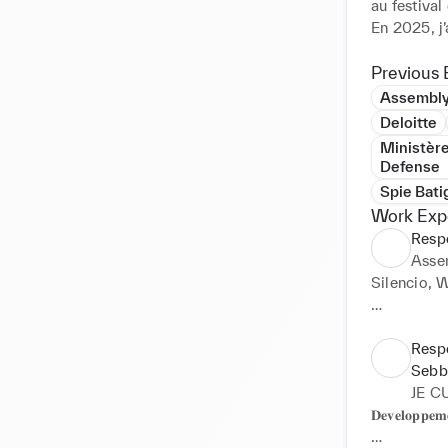
au festival
En 2025, j’
(Assembly),
Wanderlust,
Previous 
vinyle bar 
Assembly
partenaires.
Deloitte
Mon moteur 
Ministère
transformer
Defense
Spie Bati
🎯 Aujourd’
Work Exp
où je pourr
Resp
stratégie, 
Asse
Silencio, W
- Pilotage du 
coordinatio
Respo
jour/nuit.

Sebb
- Supervision
JE C
mobilier, c
𝐃𝐞𝐯𝐞𝐥𝐨𝐩𝐩𝐞𝐦
- Gestion d