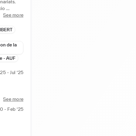
ariats.

io 
nt du 
See more
 d'un 
et les 
MBERT
on de la
e - AUF
créative 
en mêlant 
25 - Jul ‘25
Fashion Week) : 
See more
e 
0 - Feb ‘25
efonte du 
ernational 