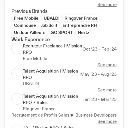
… Et bien sûr sourcer et sélectionner les meilleurs 
See more
Talents ! ︎ Talent Acquisition Specialist ︎Consultant en 
Previous Brands
recrutement ︎Sourcing ︎Chasse de têtes ︎RPO ︎recruteur 
Free Mobile
UBALDI
Ringover France
freelance

Coinhouse
Job do it
Entreprendre RH
SKILLS: • Taleez• Teamtailor• Jobaffinity• Flatchr• 
Un Jour Ailleurs
GO SPORT
Hertz
Softy• Linkedin recruiter• Linkedin recruiter lite• 
Work Experience
Sales navigator• Recherches Booléennes• # 
Recruteur Freelance I Mission
CVthèques:Indeed, Hellowork, APEC, PE, différents 
Oct ‘23 - Feb ‘24
RPO
outils de chasse, CV aden ,régionjob, Etc…• Slack• 
Free Mobile
See more
Talent Acquisition I Mission
May ‘23 - Aug ‘23
RPO
UBALDI
See more
Talent Acquisition I Mission
Jan ‘23 - Mar ‘23
RPO / Sales
Ringover France
Recrutement de Profils Sales ▶︎ Business Developers
See more
TA - Mission RPO / Sales -