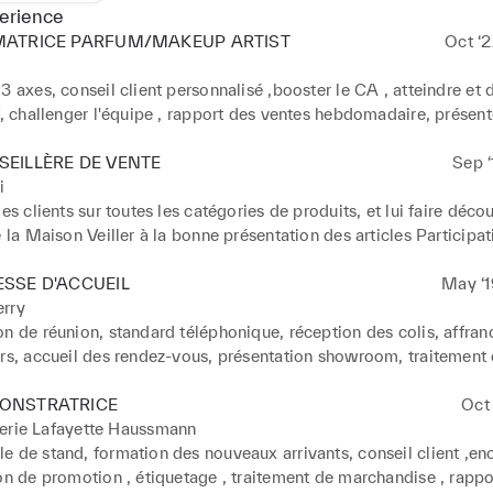
erience
MATRICE PARFUM/MAKEUP ARTIST
Oct ‘2
3 axes, conseil client personnalisé ,booster le CA , atteindre et 
f, challenger l'équipe , rapport des ventes hebdomadaire, présente
et faire vivre une expérience
EILLÈRE DE VENTE
Sep ‘
i
les clients sur toutes les catégories de produits, et lui faire découv
e la Maison Veiller à la bonne présentation des articles Participati
 tâches annexes contribuant aux objectifs généraux du magasin 
ent auprès des clients pour développer des relations sur le long 
SSE D'ACCUEIL
May ‘1
ous les outils pertinents afin de les fidéliser 

erry
chaque visiteur : Client, coursier, livreur Renseignements sur les 
n de réunion, standard téléphonique, réception des colis, affran
llection,inventaire
ers, accueil des rendez-vous, présentation showroom, traitement
ONSTRATRICE
Oct 
lerie Lafayette Haussmann
e de stand, formation des nouveaux arrivants, conseil client ,en
on de promotion , étiquetage , traitement de marchandise , rappor