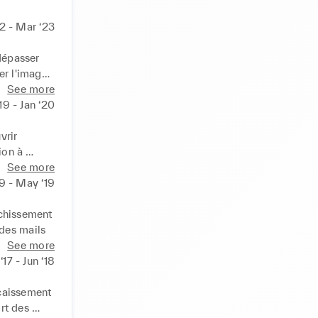
2 - Mar ‘23
dépasser 
r l'image 
See more
19 - Jan ‘20
rir 
on à 
See more
terme, en 
9 - May ‘19
stock, 
chissement 
 des mails
See more
‘17 - Jun ‘18
caissement 
t des 