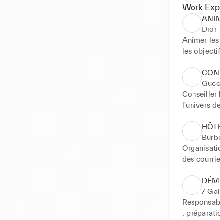
Work Exp
ANI
Dior
Animer les 
les objecti
de marque 
CONS
Gucc
Conseiller 
l'univers d
toutes les
Investissem
HÔTE
exploitant t
Burb
Accueil de 
Organisatio
nouvelle co
des courri
DÉM
/ Ga
Responsabl
, préparati