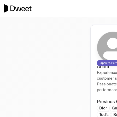
Open to Per
About
Experienced
customer se
Passionate 
performanc
Previous 
Dior
Gu
Tod's
B