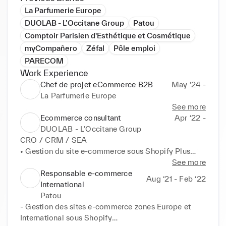
La Parfumerie Europe
DUOLAB - L’Occitane Group
Patou
Comptoir Parisien d'Esthétique et Cosmétique
myCompañero
Zéfal
Pôle emploi
PARECOM
Work Experience
Chef de projet eCommerce B2B
May ‘24 -
La Parfumerie Europe
See more
Ecommerce consultant
Apr ‘22 -
DUOLAB - L’Occitane Group
CRO / CRM / SEA

• Gestion du site e-commerce sous Shopify Plus

• Pilotage de l'agence SEA

See more
• Pilotage du CRM

Responsable e-commerce
Aug ‘21 - Feb ‘22
• CRO : Optimisation de l'expérience client, A/B 
International
Test

Patou
• Suivi des KPIs business et reporting
- Gestion des sites e-commerce zones Europe et 
International sous Shopify
