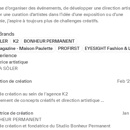
sse d’organiser des événements, de développer une direction artis
 une curation d’artistes dans l’idée d’une exposition ou d’une 
e, j’aspire à toujours plus de challenges créatifs.
Brands
LER
K2
BONHEUR PERMANENT
agazine - Maison Paulette
PROFIRST
EYESIGHT Fashion & 
erience
rice artistique
A SÒLER
tion de création
Feb ‘2
de création au sein de l'agence K2

ment de concepts créatifs et direction artistique 

 de moodboard et deck 

des équipes créatives (studio d'architecture / scénographe / graph
trice de création
Jan 
er)… 

HEUR PERMANENT
du mobilier et de la décoration 

de création et fondatrice du Studio Bonheur Permanent  
