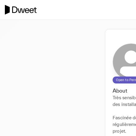
Open to Per
About
Très sensib
des install
Fascinée de
régulièreme
projet. 
