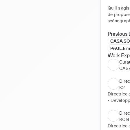
Qu’il s’agi
de proposer
scénographi
Previous 
CASA SÒ
PAUL.E m
Work Exp
Curat
CAS
Direc
K2
Directrice 
• Développe
• Création
• Pilotage 
Direc
light design
BON
• Sourcing 
Directrice 