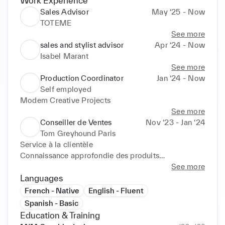
Work Experience
Sales Advisor
May ‘25 - Now
TOTEME
See more
sales and stylist advisor
Apr ‘24 - Now
Isabel Marant
See more
Production Coordinator
Jan ‘24 - Now
Self employed
Modem Creative Projects
See more
Conseiller de Ventes
Nov ‘23 - Jan ‘24
Tom Greyhound Paris
Service à la clientèle

Connaissance approfondie des produits

Conseil personnalisé

See more
Marchandisage visuel

Languages
Gestion des stocks
French - Native
English - Fluent
Spanish - Basic
Education & Training