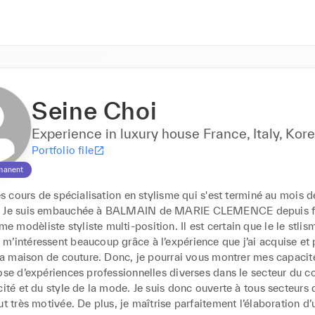
Seine Choi
Experience in luxury house France, Italy, Kor
Portfolio file
manent
des cours de spécialisation en stylisme qui s'est terminé au mois 
. Je suis embauchée à BALMAIN de MARIE CLEMENCE depuis fé
modèliste styliste multi-position. Il est certain que le le stlisme
’intéressent beaucoup grâce à l’expérience que j’ai acquise et p
 la maison de couture. Donc, je pourrai vous montrer mes capacités
pose d’expériences professionnelles diverses dans le secteur du 
cité et du style de la mode. Je suis donc ouverte à tous secteurs d’
ut très motivée. De plus, je maîtrise parfaitement l’élaboration d’u