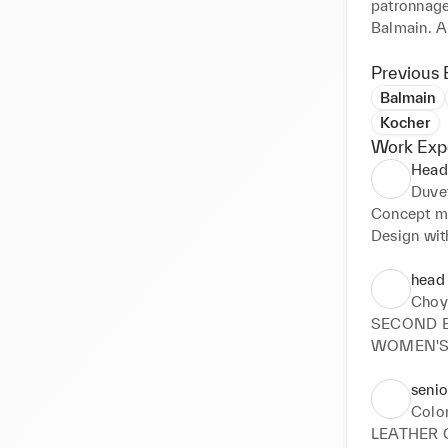
patronnage
Balmain. Au
je dispose 
Je voudrais
Previous 
travail, je
Balmain
m’adapter à
Kocher
seront des 
Work Exp
bien évide
Head
entretien év
Duve
Concept m
Je souhaite
Design with
Utile PLM

Je vous pri
Fittings 

head
compétence
Q.C  and P
Choy
attention, 
Prepare for
SECOND B
Shooting a
WOMEN'S 
MAKING OF 
DESIGNE 
seni
Colom
LEATHER 