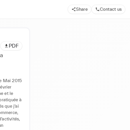
Share
Contact us
PDF
ea
de Mai 2015 
vrier 
 et le 
ratiquée à 
 que j’ai 
commerce, 
activités, 
n 