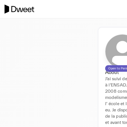
Open to Per
About
J’ai suivi 
à l’ENSAD
2008 comme 
modelisme m
l’ école et
eu. Je dis
de la publi
et avant to