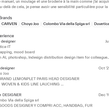
 manuel, un moulage et une broderie à la main comme j’ai acquis
-delà de cela, je pense avoir une sensibilité particulière pour la
de beaucoup de créativités. 

 m’évoluer et avoir de l’expérience dans l’autre maison. Passionn
Brands
 fais preuve de détermination pour atteindre mes objectifs. Mes ca
CARVEN
Choyo Joo
Colombo Via della Spiga srl
Duvetica
 une situation ou à m’intégrer à un environnement sont des qualit
atouts majeurs pour intégrer une équipe, quel que soit le poste. J
erience
mment à votre disposition pour tous renseignements supplémenta
 designer
Ju
entuel. 

tica-IT
apping, mood board 

 que ma occasion de travailler soit avec vous.

 AI, photoshop, Indesign distribution design item for colleague

e de bien vouloir m’accorder un entretien afin de vous présenter 
 designer
Oct ‘2
s et ma motivation dans l’espoir que ma candidature retienne vo
P

o Joo
je vous prie d’agréer, Madame, Monsieur, l’expression de mes salu
 wholesale

RAND LEMONPLET PARIS HEAD DESIGNER

nd retouch
WOVEN & KIDS LINE LAUCHING 

BI, CI 

LINE-UP
or DESIGNER
Dec ‘1
bo Via della Spiga srl
GOODS DESIGNER Y COMPRI ACC, HANDBAG, FUR