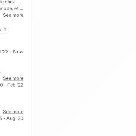
e chez 
 mode, et 
See more
ée par mon 
pacités à 
-IT
és qui 
e me tiens 
ires, ou 
l ‘22 - Now
See more
mes 
0 - Feb ‘22
tre 
tations 
See more
5 - Aug ‘20