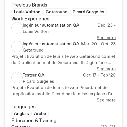
Previous Brands
Compétences principales:

Louis Vuitton
Getaround
Picard Surgelés
Work Experience
 Automatisation de tests avec : Selenium, Appium, 
Ingénieur automatisation QA
Dec ‘23 -
Cypress

Louis Vuitton
 Développement de frameworks d'automatisation de 
See more
tests

Ingénieur automatisation QA
Mar ‘20 - Oct ‘23
 Intégration continue et intégration 
Getaround
continue/déploiement continu (CI/CD)

Projet : Evolution de leur site web Getaround.com et 
 Programmation Java, JavaScript, Python, C++, SQL

de l’application mobile Getaround, Il s’agit d’une 
 Analyse et résolution de problèmes complexes

plateforme en ligne qui propose un service de 
See more
 Collaboration étroite avec les équipes de 
location de voitures entre particuliers, elle permet 
Testeur QA
Oct ‘17 - Feb ‘20
développement et de qualité

aux propriétaires de voitures de louer leurs véhicules 
Picard Surgelés
 Recueil du besoin

à d'autres particuliers pour des périodes 
Projet : Évolution de leur site web Picard.fr et de 
 Rédaction des spécifications fonctionnelles 
déterminées

l’application mobile Picard par la mise en place d’un 
générales SFG

Fonctionnalités testées :

nouveau programme de fidélité

See more
 Elaboration de la stratégie de recette.

Languages
 Estimation des users stories avec l’équipe de 
Recherche Personnalisée

Fonctionnalités testées:

Anglais
Arabe
développement (Scrum poker)

Réservation en Ligne

Education & Training
 Préparation de l’environnement des tests et des jeux 
Assurance et Sécurité

• Gestion de panier

Coursera
‘22 - ‘23