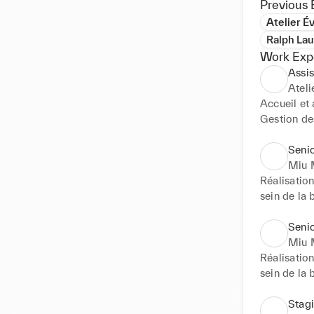
Previous 
Atelier É
Ralph La
Work Exp
Assis
Ateli
Accueil et
Gestion des
Optimisatio
fidélisatio
Senio
Miu 
Réalisatio
sein de la 
client perf
organisatio
Senio
Contributio
Miu 
service et 
Réalisatio
sein de la 
client perf
organisatio
Stagi