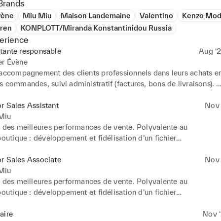
Brands
vène
Miu Miu
Maison Landemaine
Valentino
Kenzo Mo
uren
KONPLOTT/Miranda Konstantinidou Russia
erience
tante responsable
Aug ‘2
er Évène
 accompagnement des clients professionnels dans leurs achats en 
 commandes, suivi administratif (factures, bons de livraisons). 
n des relations commerciales avec des clients réguliers, contribu
n
r Sales Assistant
Nov ‘
Miu
n des meilleures performances de vente. Polyvalente au

boutique : développement et fidélisation d’un fichier

ormant, gestion de la surface de vente, encaissements,

n du stock, SAV, formation des nouvelles recrues.

r Sales Associate
Nov ‘
n à l’image de marque en garantissant un excellent

Miu
présentation soignée de la boutique.
n des meilleures performances de vente. Polyvalente au

boutique : développement et fidélisation d’un fichier

ormant, gestion de la surface de vente, encaissements,

n du stock, SAV, formation des nouvelles recrues.

aire
Nov ‘