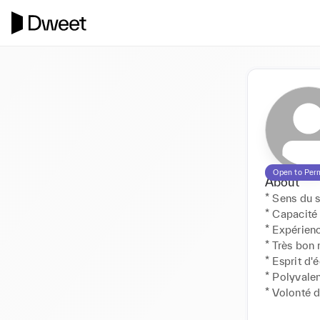
Open to Per
About
* Sens du s
* Capacité 
* Expérienc
* Très bon 
* Esprit d'é
* Polyvalenc
* Volonté d