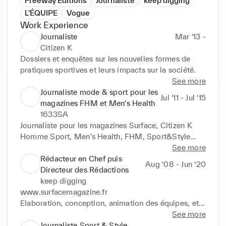
Freeway Editions
Journaliste
keep digging
L'ÉQUIPE
Vogue
Work Experience
Journaliste
Mar ‘13 -
Citizen K
Dossiers et enquêtes sur les nouvelles formes de 
pratiques sportives et leurs impacts sur la société.
See more
Journaliste mode & sport pour les
Jul ‘11 - Jul ‘15
magazines FHM et Men's Health
1633SA
Journaliste pour les magazines Surface, Citizen K 
Homme Sport, Men's Health, FHM, Sport&Style

Domaines d'intervention : Sport, culture, société, 
See more
mode.
Rédacteur en Chef puis
Aug ‘08 - Jun ‘20
Directeur des Rédactions
keep digging
www.surfacemagazine.fr

Elaboration, conception, animation des équipes, et 
suivi de fabrication du magazine Surface Football
See more
Journaliste Sport & Style