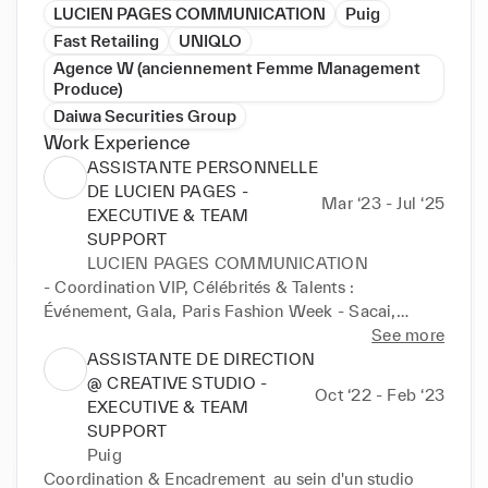
LUCIEN PAGES COMMUNICATION
Puig
Fast Retailing
UNIQLO
Agence W (anciennement Femme Management
Produce)
Daiwa Securities Group
Work Experience
ASSISTANTE PERSONNELLE
DE LUCIEN PAGES -
Mar ‘23 - Jul ‘25
EXECUTIVE & TEAM
SUPPORT
LUCIEN PAGES COMMUNICATION
- Coordination VIP, Célébrités & Talents : 
Événement, Gala, Paris Fashion Week - Sacai,

Undercover, Y/Project, Carven, Alexander McQueen

See more
ASSISTANTE DE DIRECTION
- Organisation des évènements en lien avec l’agence 
@ CREATIVE STUDIO -
Oct ‘22 - Feb ‘23
: Press day, séminaires, dîners d’équipe

EXECUTIVE & TEAM
SUPPORT
- Suivi des relations presse : Assister dans la gestion 
Puig
des relations avec les médias et les

Coordination & Encadrement  au sein d'un studio 