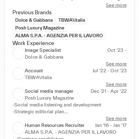
e gli strumenti utili a comprendere e portare a 
See more
termine gli obiettivi richiesti dal cliente.

Previous Brands
Dolce & Gabbana
TBWA\Italia
Tale esperienza mi ha dato modo di accrescere le 
Posh Luxury Magazine
mie abilità relazionali e organizzative, prestando 
ALMA S.P.A. - AGENZIA PER IL LAVORO
attenzione ai bisogni del cliente e alle tempistiche in 
Work Experience
ogni fase del progetto; dall'analisi, alla 
Image Specialist
Oct ‘23 -
progettazione strategica fino alla valutazione.

Dolce & Gabbana
See more
Mi piacerebbe oggi portare il mio spirito 
Account
Jul ‘22 - Oct ‘23
intraprendente e la mia determinazione per 
TBWA\Italia
contribuire pro attivamente al team di lavoro in vista 
See more
del raggiungimento degli obiettivi prefissati 
Social media manager
Dec ‘21 - Apr ‘22
dall’azienda entro la quale mi collocherò.
Posh Luxury Magazine
-Social media listening and development 

-Strategic editorial plan

-Content creator

See more
-Competition Analysis

Human Resources Recruiter
Jan ‘16 - Jan ‘17
-Customer Presentation 

ALMA S.P.A. - AGENZIA PER IL LAVORO
-Digital PR 

•	Gestione candidature
