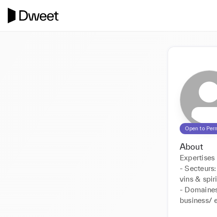
Open to Per
About
Expertises :
- Secteurs:
vins & spir
- Domaines
business/ e