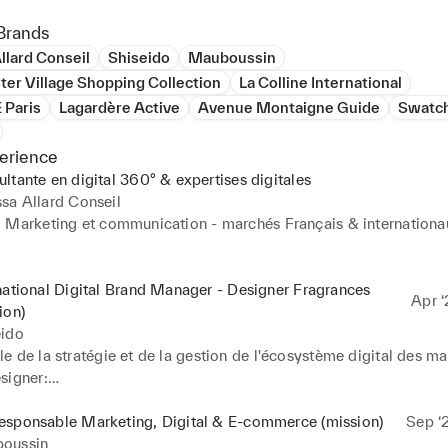
Brands
llard Conseil
Shiseido
Mauboussin
ter Village Shopping Collection
La Colline International
Paris
Lagardère Active
Avenue Montaigne Guide
Swatc
erience
ltante en digital 360° & expertises digitales
sa Allard Conseil
 Marketing et communication - marchés Français & internationau
 

mation digitale & Digital 360° : E-Commerce, E-CRM, E-Retail/E
national Digital Brand Manager - Designer Fragrances
Apr ‘
ing, éditorial, social media

ion)
it - Conseil - Stratégie - Développement - Opérationnel 

eido
 de la stratégie et de la gestion de l'écosystème digital des ma
igner:

estyle, luxe & mode (haute-couture, prêt-à-porter/ mode/ accesso
 horlogerie, parfums, maquillage, soin, hôtellerie, gastronomie, vin
wner (ex: refonte de sites)

esponsable Marketing, Digital & E-commerce (mission)
Sep ‘
art-de-vivre)

 de  prestataires (ex Google, Facebook, TikTok, Pinterest, Snapc
oussin