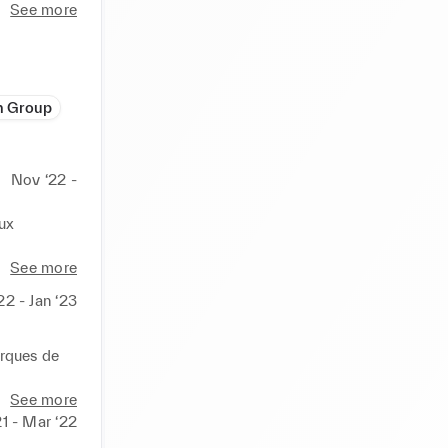
See more
h Group
Nov ‘22 -
x

See more
-Trade, E-
22 - Jan ‘23
rques de 
ire, 
See more
s & 
21 - Mar ‘22
hat, 