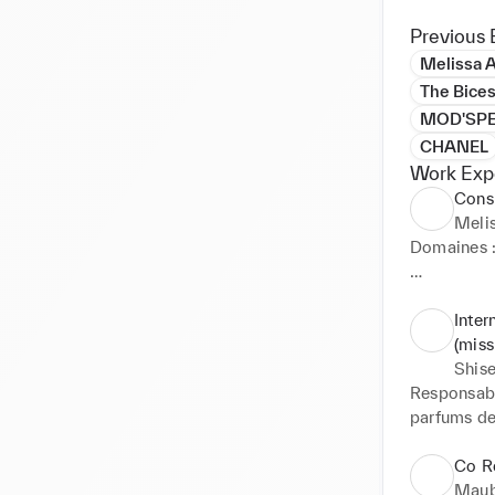
Previous 
Melissa A
The Bices
MOD'SPE 
CHANEL
Work Exp
Consu
Melis
Domaines :
Expertises :
* Transfor
Inter
RP, E-Learn
(miss
* Axes: Aud
Shis
Responsable
Secteurs :

parfums des
Beauté, lif
joaillerie,
- Product o
Co R
spiritueux, 
- Recherche
Maub