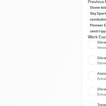
Previous 
Stone Isl
Sky Spor
conduzion
Pioneer 
centri ipp
Work Exp
Show
innov
Show
Stone
Assis
Erma
Show
Erma
Trans