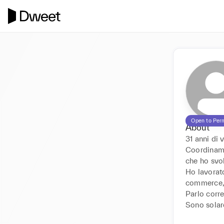
Open to Per
About
31 anni di 
Coordiname
che ho svo
Ho lavorato
commerce, 
Parlo corre
Sono solare