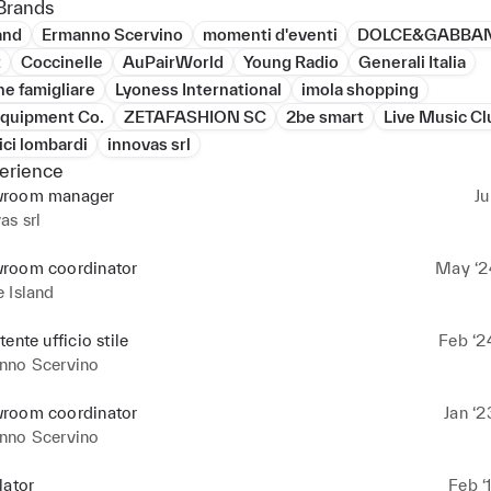
Brands
and
Ermanno Scervino
momenti d'eventi
DOLCE&GABBANA
t
Coccinelle
AuPairWorld
Young Radio
Generali Italia
e famigliare
Lyoness International
imola shopping
Equipment Co.
ZETAFASHION SC
2be smart
Live Music Cl
ici lombardi
innovas srl
erience
room manager
Ju
as srl
room coordinator
May ‘2
 Island
tente ufficio stile
Feb ‘2
nno Scervino
room coordinator
Jan ‘2
nno Scervino
lator
Feb ‘