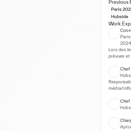
Previous 
Paris 202
Hubside
Work Exp
Coord
Paris
202
Lors des Je
prévues et ​
contribuant
spectateur
Chef 
Hubs
Responsabl
média/influ
créatifs, l
audiovisuel
Chef
maîtrise d
Hubs
des projets
ce poste. 
Char
basées sur
Aptc