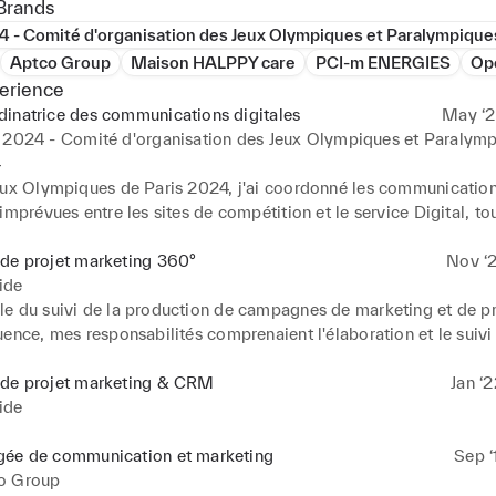
Brands
4 - Comité d'organisation des Jeux Olympiques et Paralympiqu
Aptco Group
Maison HALPPY care
PCI-m ENERGIES
Op
erience
inatrice des communications digitales
May ‘2
 2024 - Comité d'organisation des Jeux Olympiques et Paralym
4
ux ​Olympiques de Paris ​2024, j'ai coordonné les ​communications 
imprévues entre les sites ​de compétition et le ​service Digital, tou
 à la création ​de parcours ​personnalisés en 9 ​langues pour des mil
s.
de projet marketing 360°
Nov ‘2
ide
e du suivi de la production de campagnes de marketing et de pro
ence, mes responsabilités comprenaient l'élaboration et le suivi 
a coordination des créations visuelles, la supervision de la product
le, ainsi que la garantie de la conformité légale des opérations. 
 de projet marketing & CRM
Jan ‘
es réseaux sociaux et des médias sociaux, ainsi que ma capacité 
ide
 de la conception à la livraison finale, sont des atouts que j'ai d
J'ai également joué un rôle clé dans la mise en œuvre de campa
gée de communication et marketing
Sep ‘
 les données clients, générant un taux d'ouverture de 25% à 35% 
o Group