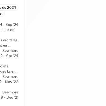
es de 2024
el
4 - Sep ‘24
piques de
​digitales 
t en ​
liers ​de 
See more
2 - Apr ‘24
jets 
des briefs 
ion 
See more
Ma solide 
22 - Nov ‘22
à mener 
éveloppés à 
See more
gnes CRM 
19 - Dec ‘21
et 