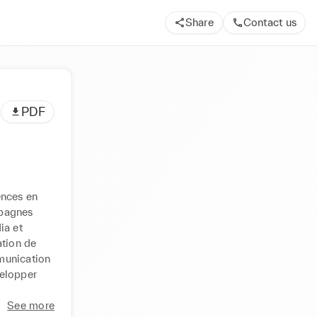
Share
Contact us
PDF
nces en 
pagnes 
a et 
tion de 
unication 
elopper 
See more