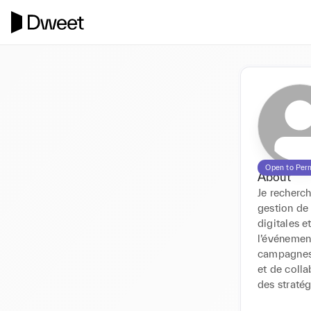
Open to Per
About
Je recherc
gestion de
digitales e
l’événemen
campagnes,
et de colla
des straté