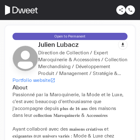
Open to Permanent
Julien Lubacz
Direction de Collection / Expert
Maroquinerie & Accessoires / Collection
Merchandising / Développement
Produit / Management / Stratégie &
Portfolio website
Construction Offre / Vision 360 / Luxe -
About
Mode - Premium
Passionné par la Maroquinerie, la Mode et le Luxe, 
c'est avec beaucoup d'enthousiasme que 
j'accompagne depuis 𝐩𝐥𝐮𝐬 𝐝𝐞 𝟏𝟔 𝐚𝐧𝐬 des maisons 
dans leur 𝐜𝐨𝐥𝐥𝐞𝐜𝐭𝐢𝐨𝐧 𝐌𝐚𝐫𝐨𝐪𝐮𝐢𝐧𝐞𝐫𝐢𝐞 & 𝐀𝐜𝐜𝐞𝐬𝐬𝐨𝐢𝐫𝐞𝐬

Ayant collaboré avec des 𝐦𝐚𝐢𝐬𝐨𝐧𝐬 𝐜𝐫𝐞́𝐚𝐭𝐢𝐯𝐞𝐬 et 
𝐞𝐱𝐢𝐠𝐞𝐚𝐧𝐭𝐞𝐬 aux 𝐮𝐧𝐢𝐯𝐞𝐫𝐬 𝐯𝐚𝐫𝐢𝐞́𝐬 : Mode & Luxe chez 