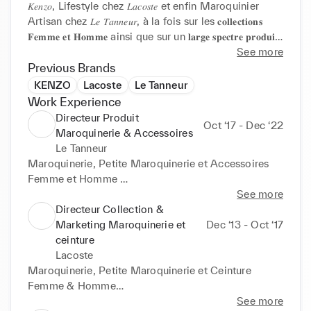
𝐾𝑒𝑛𝑧𝑜, Lifestyle chez 𝐿𝑎𝑐𝑜𝑠𝑡𝑒 et enfin Maroquinier 
Artisan chez 𝐿𝑒 𝑇𝑎𝑛𝑛𝑒𝑢𝑟, à la fois sur les 𝐜𝐨𝐥𝐥𝐞𝐜𝐭𝐢𝐨𝐧𝐬 
𝐅𝐞𝐦𝐦𝐞 𝐞𝐭 𝐇𝐨𝐦𝐦𝐞 ainsi que sur un 𝐥𝐚𝐫𝐠𝐞 𝐬𝐩𝐞𝐜𝐭𝐫𝐞 𝐩𝐫𝐨𝐝𝐮𝐢𝐭 
(sacs, petite maroquinerie, souliers, accessoires…), 
See more
j'ai consolidé une véritable expertise 𝐞𝐧 
Previous Brands
𝐝𝐞́𝐯𝐞𝐥𝐨𝐩𝐩𝐞𝐦𝐞𝐧𝐭 𝐩𝐫𝐨𝐝𝐮𝐢𝐭, 𝐞𝐧 𝐬𝐭𝐫𝐚𝐭𝐞́𝐠𝐢𝐞 𝐝'𝐨𝐟𝐟𝐫𝐞 𝐜𝐨𝐥𝐥𝐞𝐜𝐭𝐢𝐨𝐧 
KENZO
Lacoste
Le Tanneur
𝐦𝐞𝐫𝐜𝐡𝐚𝐧𝐝𝐢𝐬𝐢𝐧𝐠 𝐨𝐮 𝐛𝐢𝐞𝐧 𝐞𝐧𝐜𝐨𝐫𝐞 𝐞𝐧 𝐩𝐢𝐥𝐨𝐭𝐚𝐠𝐞 𝐠𝐥𝐨𝐛𝐚𝐥 𝐝'𝐮𝐧𝐞 𝐁𝐔 
Work Experience
𝐏𝐫𝐨𝐝𝐮𝐢𝐭

Directeur Produit
Oct ‘17 - Dec ‘22
Maroquinerie & Accessoires
Ce qui m'anime et mes compétences :

Le Tanneur
✓ 𝐃𝐞́𝐩𝐥𝐨𝐲𝐞𝐫 𝐦𝐚 𝐩𝐚𝐬𝐬𝐢𝐨𝐧 𝐝𝐮 𝐩𝐫𝐨𝐝𝐮𝐢𝐭 

Maroquinerie, Petite Maroquinerie et Accessoires 
En recherchant constamment à donner du sens à 
Femme et Homme 

l'offre, grâce à une analyse détaillée et à une solide 
Membre Codir et management 9 collaborateurs

See more
connaissance du marché, afin que la maison exprime 
Directeur Collection &
parfaitement ses valeurs, son ADN et sa promesse 
MERCHANDISING OFFRE / COLLECTION : 
Marketing Maroquinerie et
Dec ‘13 - Oct ‘17
de marque à travers des collections pertinentes et 
définition, construction et structuration offre produit

ceinture
profitables

•	Définition et mise en œuvre de la stratégie produit 

Lacoste
•	Développement de la connaissance produit / 
Maroquinerie, Petite Maroquinerie et Ceinture 
✓ 𝐏𝐨𝐫𝐭𝐞𝐫, 𝐩𝐚𝐫𝐭𝐚𝐠𝐞𝐫 𝐞𝐭 𝐟𝐚𝐢𝐫𝐞 𝐯𝐢𝐯𝐫𝐞 𝐮𝐧𝐞 𝐬𝐭𝐫𝐚𝐭𝐞́𝐠𝐢𝐞 𝐞𝐭 𝐮𝐧𝐞 
marché / concurrence (études – analyses - 
Femme & Homme

𝐯𝐢𝐬𝐢𝐨𝐧 

benchmarks) 

Management équipe de 2 collaborateurs - Membre 
See more