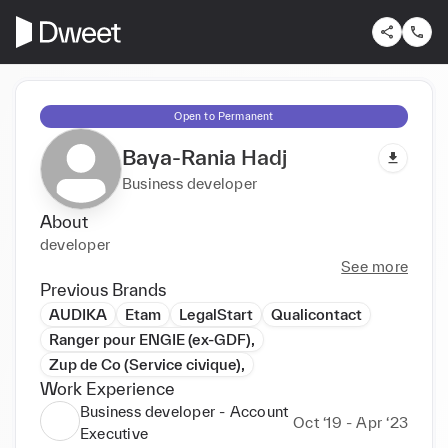
Open to Permanent
Baya-Rania Hadj
Business developer
About
developer
See more
Previous Brands
AUDIKA
Etam
LegalStart
Qualicontact
Ranger pour ENGIE (ex-GDF),
Zup de Co (Service civique),
Work Experience
Business developer - Account
Oct ‘19 - Apr ‘23
Executive