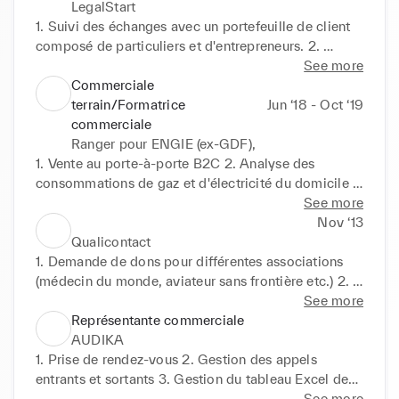
LegalStart
1. Suivi des échanges avec un portefeuille de client 
composé de particuliers et d'entrepreneurs. 2. 
Échanger avec les prospects concernant leurs 
See more
projets de création de société 
Commerciale
(SCI/SASU/AE/EI/SARL...) par téléphone, e‑mail ou 
terrain/Formatrice
Jun ‘18 - Oct ‘19
chat 3. Échanger avec une clientèle française et 
commerciale
internationale 4. Augmenter le panier moyen en 
Ranger pour ENGIE (ex-GDF),
sachant identifier les opportunités de ventes 
1. Vente au porte‑à‑porte B2C 2. Analyse des 
additionnelles concernant les besoins en 
consommations de gaz et d'électricité du domicile 
comptabilité et gestion. 5. Assurer un suivi optimal 
3. Faire une proposition commerciale adaptée aux 
See more
et autonome des prospects 6. Être force de 
besoins (signature du contrat, vente additionnelle 
Nov ‘13
proposition dans l'optique d 'améliorations des 
d'assurance) 4. Suivi et gestion de la relation client 
Qualicontact
services et de l'image de la société. 7. Faciliter 
5. Fidélisation de la clientèle Engie (ex‑GDF) 6. 
1. Demande de dons pour différentes associations 
l'intégration des nouvelles recrues en prêtant main 
Entretiens de recrutements et formation de 
(médecin du monde, aviateur sans frontière etc.) 2. 
forte aux managers
nouveaux commerciaux et gestion d'une équipe 
Demande de don ponctuel ou par prélèvement 
See more
commerciale (secteur, objectif, etc.) 7. Analyse et 
(mensuel ou trimestriel) 3. Prospection téléphonique 
Représentante commerciale
gestion des performances de l'équipe commerciale.
et fidélisation des donateurs
AUDIKA
1. Prise de rendez‑vous 2. Gestion des appels 
entrants et sortants 3. Gestion du tableau Excel des 
résultats
See more