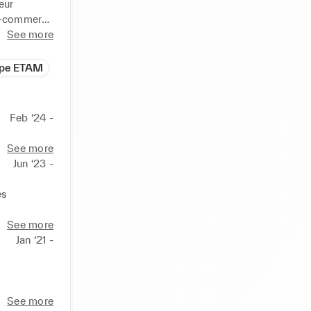
ur 
e-commerce 
See more
sonnalisée 
pe ETAM
 est de 
cès.

Feb ‘24 -
ets. Je 
ussite. 
See more
 le 
Jun ‘23 -
s 
uits 
See more
Jan ‘21 -
 
tratégies 
tées aux 
See more