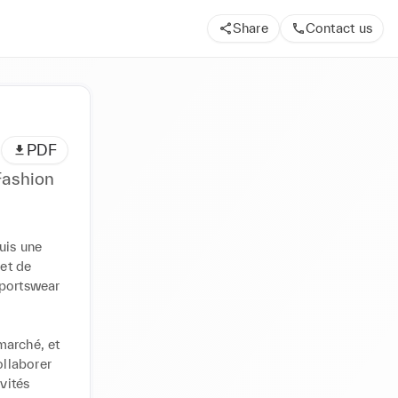
Share
Contact us
PDF
Fashion
uis une 
et de 
portswear 
arché, et 
llaborer 
vités 