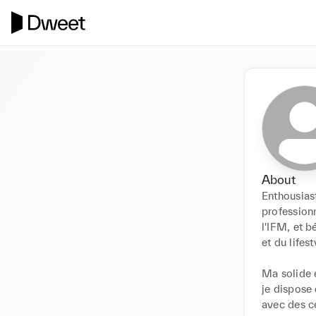
About
Enthousiast
profession
l'IFM, et b
et du lifesty
Ma solide e
je dispose
avec des ce