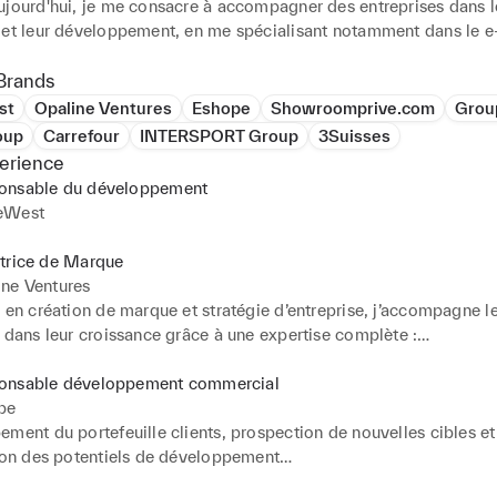
ujourd'hui, je me consacre à accompagner des entreprises dans le
 et leur développement, en me spécialisant notamment dans le 
elles méthodes d'acquisition.

Brands
ant de travailler avec moi, vous bénéficierez d'une approche per
st
Opaline Ventures
Eshope
Showroomprive.com
Grou
ils stratégiques adaptés à vos besoins spécifiques. Mon objectif
oup
Carrefour
INTERSPORT Group
3Suisses
à concrétiser vos projets et de contribuer activement à votre suc
erience
onsable du développement
as à me contacter dès maintenant pour discuter de vos futurs proj
eWest
iente d'échanger avec vous et de vous accompagner dans votre ré
nous créerons une collaboration fructueuse et épanouissante dans
ctrice de Marque
amique de la mode.
ine Ventures
 en création de marque et stratégie d’entreprise, j’accompagne le
 dans leur croissance grâce à une expertise complète :

es de marque et collections : Développement et lancement de prod
 marché.

onsable développement commercial
e et digital : Création de sites internet, SEO, campagnes Ads et
pe
n de boutiques en ligne.

ment du portefeuille clients, prospection de nouvelles cibles et 
ement commercial : Prospection, gestion client, élaboration de s
tion des potentiels de développement

n et partenariats.

on des besoins clients et formalisation des recommandations adap