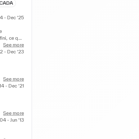
CADA
24 - Dec ‘25
 
ni, ce qui 
CO2, on 
See more
la 
22 - Dec ‘23
e prendre 
See more
 secteur 
‘14 - Dec ‘21
See more
04 - Jun ‘13