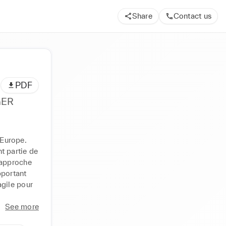
Share
Contact us
PDF
GER
Europe. 
t partie de 
approche 
pportant 
agile pour 
See more