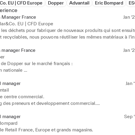
Co. EU | CFD Europe
Dopper
Advantail
Eric Bompard
ES
erience
s Manager France
Jan ‘
ular&Co. EU | CFD Europe
t les déchets pour fabriquer de nouveaux produits qui sont ensuite
 recyclables, nous pouvons réutiliser les mêmes matériaux à l'infi
boucler la boucle. On réduit considérablement les émissions de 
onsommation des précieuses ressources de la planète et on freine 
s manager France
Jan ‘
3 des principaux défis environnementaux auxquels l'humanité est 
er


 de Dopper sur le marché français : 

joignant dans cette mission de circularité, nous pouvons ensembl
 nationale 

s concrètes en faveur d'un avenir durable.
de nouveaux compte-clés

des relations avec des institutions publiques et des acteurs clés du
il manager
Jan 
ntail


e centre commercial.

 des preneurs et developpement commercial.

bailleur.
il manager
Sep ‘
 Bompard
e Retail France, Europe et grands magasins.