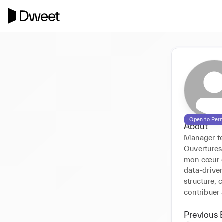
Open to Per
About
Manager te
Ouvertures,
mon cœur d
data‑driven
structure, c
contribuer
Previous 